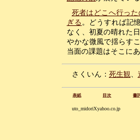
死者はどこへ行った
ぎる
。どうすれば記
なく、初夏の晴れた
やかな微風で揺らす
当面の課題はそこに
さくいん：
死生観
、
表紙
目次
書
uto_midoriXyahoo.co.jp