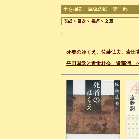
土を掘る 烏兎の庭 第三部
表紙
>
目次
>
書評
> 文章
死者のゆくえ、佐藤弘夫、岩田書院
平田国学と近世社会、遠藤潤、ぺ