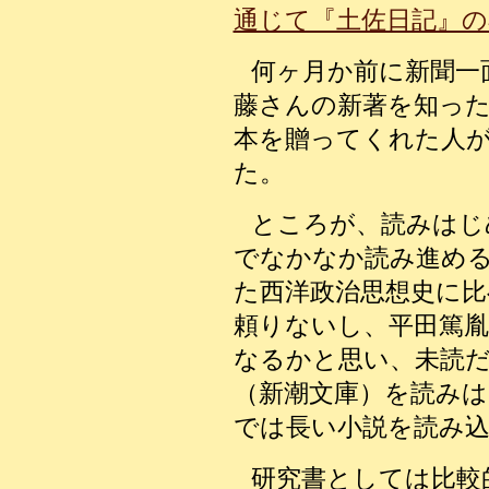
通じて『土佐日記』
何ヶ月か前に新聞一
藤さんの新著を知っ
本を贈ってくれた人
た。
ところが、読みはじ
でなかなか読み進め
た西洋政治思想史に比
頼りないし、平田篤
なるかと思い、未読
（新潮文庫）を読み
では長い小説を読み
研究書としては比較