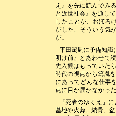
え』を先に読んでみ
と近世社会』を通し
したことが、おぼろ
がした。そういう気
が。
平田篤胤に予備知識
明け前』とあわせて
先入観はもっていた
時代の視点から篤胤
にあってどんな仕事
点に目が届かなかっ
『死者のゆくえ』に
墓地や火葬、納骨、盆