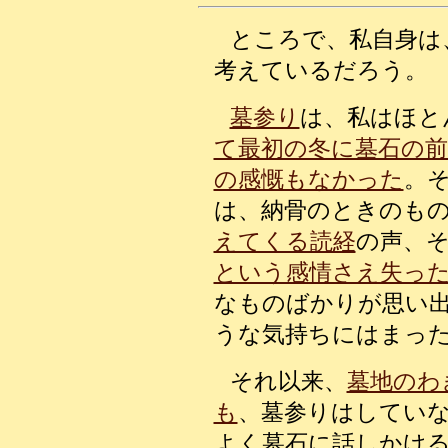
ところで、私自身は
考えているだろう。
墓参り
は、私はほと
て最初の冬に墓石の
の感慨もなかった
。
は、納骨のときのも
えてくる読経
の声、
という感情さえ失っ
なものばかりが思い
うな気持ちにはまっ
それ以来、
墓地のわ
も
、墓参りはしてい
よく墓石に話しかけ