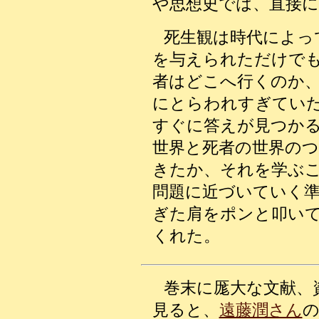
や思想史では、直接
死生観は時代によっ
を与えられただけで
者はどこへ行くのか
にとらわれすぎてい
すぐに答えが見つか
世界と死者の世界の
きたか、それを学ぶ
問題に近づいていく
ぎた肩をポンと叩い
くれた。
巻末に厖大な文献、
見ると、
遠藤潤さん