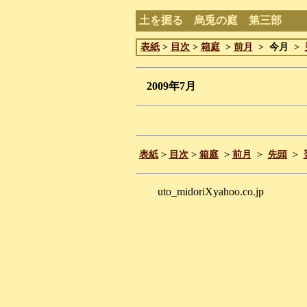
土を掘る 烏兎の庭 第三部
表紙
>
目次
>
箱庭
>
前月
> 今月 >
2009年7月
表紙
>
目次
>
箱庭
>
前月
>
先頭
>
uto_midoriXyahoo.co.jp