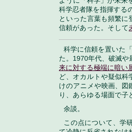
ように「科学」が未来
科学忍者隊を指揮する
といった言葉も頻繁に
信頼があった。そして
科学に信頼を置いた
た。1970年代、破滅
来に対する極端に暗い
ど、オカルトや疑似科
けのアニメや映画、図
り、あらゆる場面で子
余談。
この点について、学
て冷静に反省されなけ