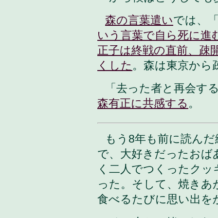
森の言葉遣い
では、
いう言葉で自ら死に進
正子は終戦の直前、疎
くした
。森は東京から
「去った者と再会す
森有正に共感する
。
もう8年も前に読んだ
で、大好きだったおば
く二人でつくったクッ
った。そして、焼きあ
食べるたびに思い出を