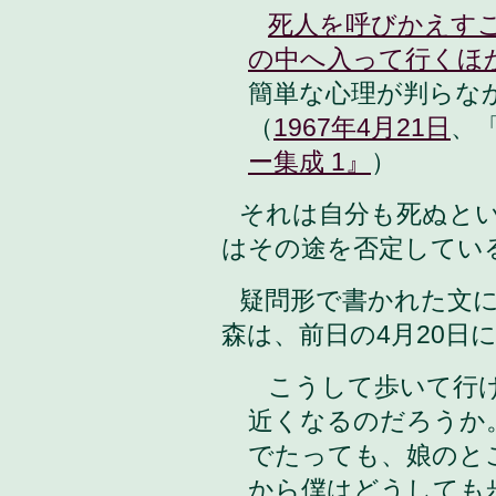
死人を呼びかえす
の中へ入って行くほ
簡単な心理が判らな
（
1967年4月21日
、
ー集成 1』
）
それは自分も死ぬと
はその途を否定してい
疑問形で書かれた文に
森は、前日の4月20日
こうして歩いて行け
近くなるのだろうか
でたっても、娘のと
から僕はどうしても