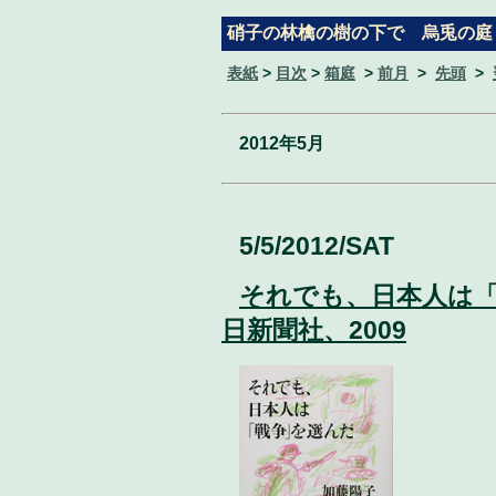
硝子の林檎の樹の下で 烏兎の庭
表紙
>
目次
>
箱庭
>
前月
>
先頭
>
2012年5月
5/5/2012/SAT
それでも、日本人は
日新聞社、2009