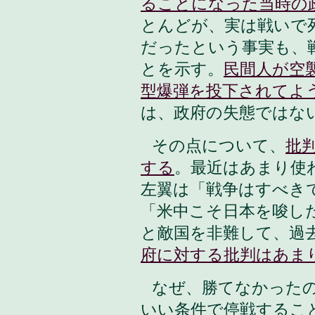
ることになった当時の
とんどが、実は戦いで
だったという事実も、
とを示す。
民間人が空
型爆弾を投下されてよ
は、政府の失態ではな
その点について、
批
する
。最近はあまり使
左翼は「戦争はすべき
「米中こそ日本を唆し
と敵国を非難して、過
府に対する批判はあま
なぜ、勝てなかった
いい条件で停戦するこ