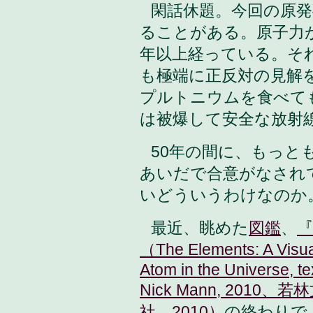
閑話休題。今回の原
ることがある。原子力
年以上経っている。そ
も極端に正反対の見解
プルトニウムを食べて
は被爆して安全な放射
50年の間に、もっと
あいだで合意がなされ
いどういうわけなのか
最近、眺めた
図鑑
、
（The Elements: A Visua
Atom in the Universe, te
Nick Mann, 201
社、2010）
の終わりで