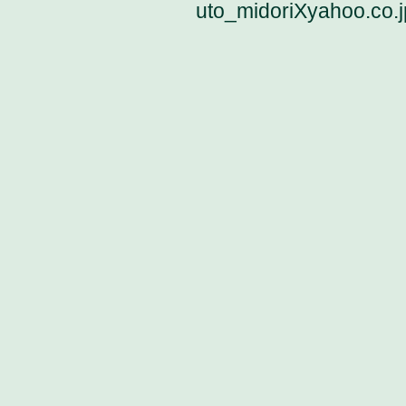
uto_midoriXyahoo.co.j