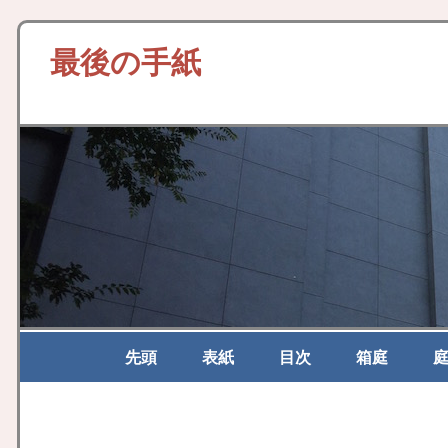
最後の手紙
先頭
表紙
目次
箱庭