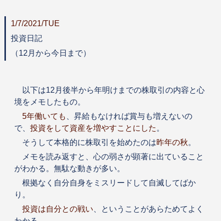
1/7/2021/TUE
投資日記
（12月から今日まで）
以下は12月後半から年明けまでの株取引の内容と心
境をメモしたもの。
5年働いても
、昇給もなければ賞与も増えないの
で、
投資をして資産を増やすことにした
。
そうして本格的に株取引を始めたのは
昨年の秋
。
メモを読み返すと、心の弱さが顕著に出ていること
がわかる。無駄な動きが多い。
根拠なく自分自身をミスリードして自滅してばか
り。
投資は自分との戦い
、ということがあらためてよく
わかる。