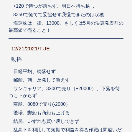
+120で待つが落ちず。明日へ持ち越し
8350で慌てて妥協せず我慢できたのは収穫
海運株は一律、13000、もしくは5月の決算発表前の
最高値で売ること！
12/21/2021/TUE
動揺
日経平均、続落せず
郵船、朝、反発して買えず
ワンキャリア、3200で売り（+20000）、下落を待
つも下がらず
商船、8080で売り(-2000）
後場、郵船も商船も上げる
結局、いずれも買い戻しできず
乱高下を利用して短期で利益を得る作戦は間違いだ