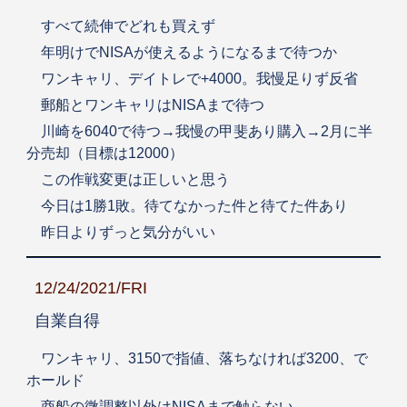
すべて続伸でどれも買えず
年明けでNISAが使えるようになるまで待つか
ワンキャリ、デイトレで+4000。我慢足りず反省
郵船とワンキャリはNISAまで待つ
川崎を6040で待つ→我慢の甲斐あり購入→2月に半
分売却（目標は12000）
この作戦変更は正しいと思う
今日は1勝1敗。待てなかった件と待てた件あり
昨日よりずっと気分がいい
12/24/2021/FRI
自業自得
ワンキャリ、3150で指値、落ちなければ3200、で
ホールド
商船の微調整以外はNISAまで触らない