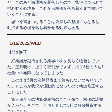
ど、このあと海運株が暴落したので、状況につられて
揺れ動く心境を、これから株価が落ち着くまで書いて
いくことにする。
思いを書きつけることは気持ちの整理にもなるし、
動揺する心理を落ち着かせる効果もある。
1/18/2022/WED
軌道修正
好業績が期待される業界の株を長らく物色してい
た。正月明け、上手く取引ができず、大手3社のうち1
社集中の布陣になってしまった
このまま5月の決算発表まで何もしないつもりでい
た。ところが状況が流動的になったので軌道修正する
ことにした
第三四半期の決算発表前のここへ来て、株価の調整
が入った。そこで、仕切り直して3社に分散投資する
ことにした