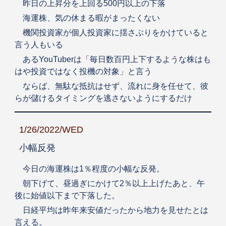
昨日の上昇分を上回る500円以上の下落
海運株、気の休まる暇がまったくない
機関投資家が個人投資家に揺さぶりをかけていると
言う人もいる
あるYouTuberは「毎日数百円上下するような株はも
はや投資ではなく投機の対象」と言う
ならば、無駄な抵抗はせず、流れに身を任せて、彼
らが儲けるタイミングを逃さないようにするだけ
1/26/2022/WED
小幅反発
今日の海運株は1％程度の小幅な反発。
朝下げて、昼過ぎにかけて2％以上上げたあと、午
後に始値以下まで下落した。
日経平均は昨年来安値だったから地力を見せたとは
言える。