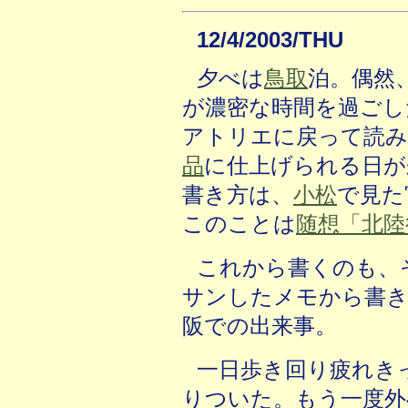
12/4/2003/THU
夕べは
鳥取
泊。偶然
が濃密な時間を過ごし
アトリエに戻って読み
品
に仕上げられる日が
書き方は、
小松
で見た
このことは
随想「北陸
これから書くのも、
サンしたメモから書き
阪での出来事。
一日歩き回り疲れき
りついた。もう一度外