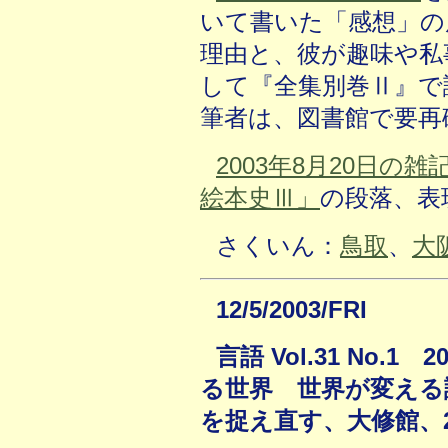
いて書いた「感想」の
理由と、彼が趣味や私
して『全集別巻Ⅱ』で
筆者は、図書館で要再
2003年8月20日の雑
絵本史Ⅲ」
の段落、表
さくいん：
鳥取
、
大
12/5/2003/FRI
言語 Vol.31 No.
る世界 世界が変える
を捉え直す、大修館、2