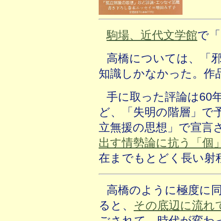
駒場、近代文学館
で「
高橋については、「
知識しかなかった。作
手に取った評論は60
ど、「失明の階層」で
立無援の思想」で宣言
出す情勢論に抗う「個
在までもとどく長い射
高橋のように極度に
ると、
その底辺に流れ
ごされて、時代が変わ