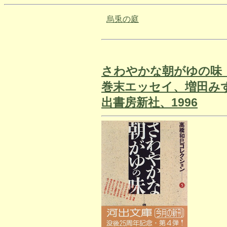
烏兎の庭
さわやかな朝がゆの味
巻末エッセイ、増田み
出書房新社、1996