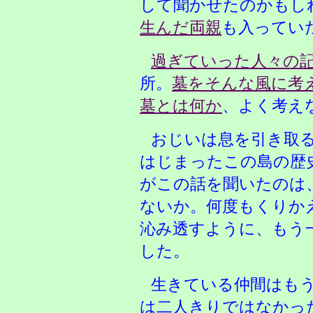
して聞かせたのかもし
生んだ両親
も入ってい
過ぎていった人々の
所。
墓をそんな風に考
墓とは何か
、よく考え
おじいは息を引き取
はじまったこの島の歴
がこの話を聞いたのは
ないか。何度もくりか
沁み透すように、もう
した。
生きている仲間はも
は二人きりではなかっ