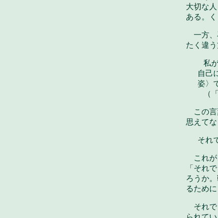
大切な人
ある。く
一方、
たく違う
私が
自己
姿〉
（
この言
思えてな
それ
これが
「それで
ろうか。
るために
それで
られてい