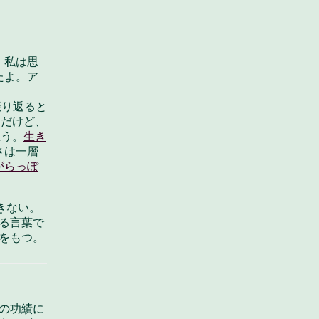
、私は思
たよ。ア
振り返ると
。だけど、
思う。
生き
さは一層
がらっぽ
きない。
る言葉で
をもつ。
の功績に