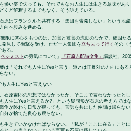
を惨い姿で失っても、それでもなお人生には生きる意味があり
どくど解釈するまでもなく、そう訴えている。
石原はフランクルと共有する「集団を告発しない」という地点
方向へ歩みを進める。
無限に関心をもつのは、加害と被害の流動のなかで、確固た
に発見して衝撃を受け、ただ一人集団を
立ち去って行く
その〈
である。
「
ペシミスト
の勇気について」
『石原吉郎詩文集』
講談社、200
葉は「それでも人生にYesと言う」道とは正反対の方向にある
らない。
でも人生にYesと言えない
、石原吉郎の思想ではなかったか。そこまで言わなかったとし
も人生にYesと言えるか?」という疑問形が石原の考え方では
戦争が終わり日常が戻っても、苦労を共にした仲間は帰らない
自分が捨てた良心も戻らない。
も生きていかなければならない。「私が「ここに在る」ことに
るとしか思えない」という言葉も石原は残している。