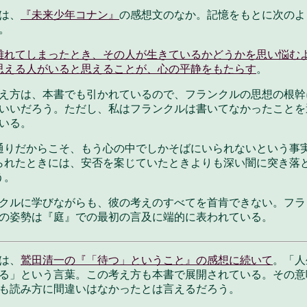
は、
『未来少年コナン』
の感想文のなか。記憶をもとに次のよ
。
離れてしまったとき、その人が生きているかどうかを思い悩む
思える人がいると思えることが、心の平静をもたらす
。
え方は、本書でも引かれているので、フランクルの思想の根幹
いいだろう。ただし、私はフランクルは書いてなかったことを
いる。
通りだからこそ、もう心の中でしかそばにいられないという事
られたときには、安否を案じていたときよりも深い闇に突き落
う。
クルに学びながらも、彼の考えのすべてを首肯できない。フラ
の姿勢は『庭』での最初の言及に端的に表われている。
は、
鷲田清一の『「待つ」ということ』の感想に続いて
。「人
る」という言葉。この考え方も本書で展開されている。その意
も読み方に間違いはなかったとは言えるだろう。