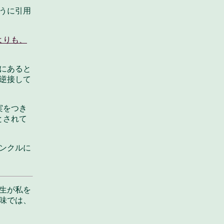
うに引用
よりも、
にあると
逆接して
実をつき
とされて
ンクルに
生が私を
味では、