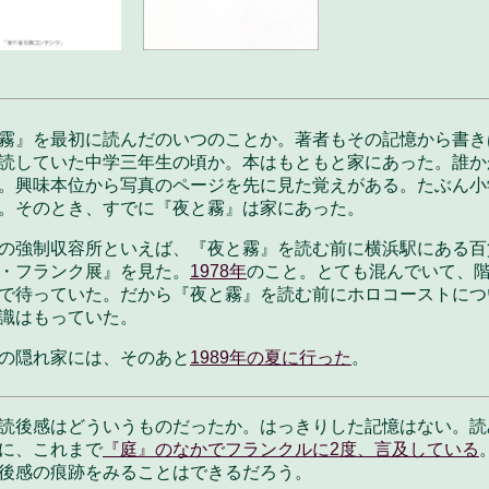
霧』を最初に読んだのいつのことか。著者もその記憶から書き
読していた中学三年生の頃か。本はもともと家にあった。誰か
。興味本位から写真のページを先に見た覚えがある。たぶん小
。そのとき、すでに『夜と霧』は家にあった。
の強制収容所といえば、『夜と霧』を読む前に横浜駅にある百
・フランク展』を見た。
1978年
のこと。とても混んでいて、
で待っていた。だから『夜と霧』を読む前にホロコーストにつ
識はもっていた。
の隠れ家には、そのあと
1989年の夏に行った
。
読後感はどういうものだったか。はっきりした記憶はない。読
に、これまで
『庭』のなかでフランクルに2度、言及している
後感の痕跡をみることはできるだろう。