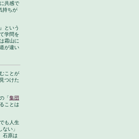
に共感で
気持ちが
』という
て学問を
は霜山に
道が違い
むことが
見つけた
の「
集団
ることは
でも人生
しない」
、石原は