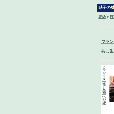
硝子の
表紙
>
目
フラン
共に生