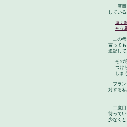
一度目
している
遠く
そう
この考
言っても
追記して
その
つけ
しま
フラン
対する私
二度目
待ってい
少なくと