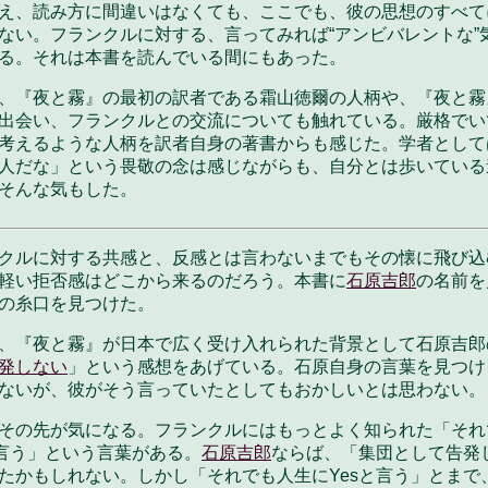
え、読み方に間違いはなくても、ここでも、彼の思想のすべて
ない。フランクルに対する、言ってみれば“アンビバレントな”
る。それは本書を読んでいる間にもあった。
、『夜と霧』の最初の訳者である霜山徳爾の人柄や、『夜と霧
出会い、フランクルとの交流についても触れている。厳格でい
考えるような人柄を訳者自身の著書からも感じた。学者として
人だな」という畏敬の念は感じながらも、自分とは歩いている
そんな気もした。
クルに対する共感と、反感とは言わないまでもその懐に飛び込
軽い拒否感はどこから来るのだろう。本書に
石原吉郎
の名前を
の糸口を見つけた。
、『夜と霧』が日本で広く受け入れられた背景として石原吉郎
発しない
」という感想をあげている。石原自身の言葉を見つけ
ないが、彼がそう言っていたとしてもおかしいとは思わない。
その先が気になる。フランクルにはもっとよく知られた「それ
と言う」という言葉がある。
石原吉郎
ならば、「集団として告発
たかもしれない。しかし「それでも人生にYesと言う」とまで