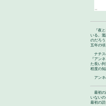
『夜と
いる。濫
のだろう
五年の頃
ナチス
『アンネ
た長い列
程度の知
アンネ
最初の
いないの
最初の読