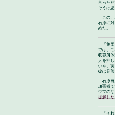
言っただ
そうは思
この、
石原に対
めた。
「集団
では、こ
収容所体
人を押し
いや、実
彼は見落
石原自
加害者で
ウマのな
提起した
「それ