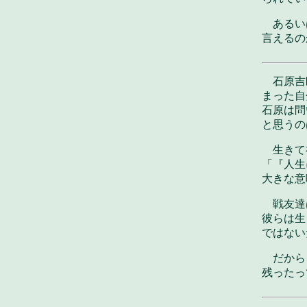
あるい
言えるの
石原吉
まった自
石原は問
と思うの
生きて
「『人生
大きな意
戦友達
彼らは生
ではない
だから
残ったっ