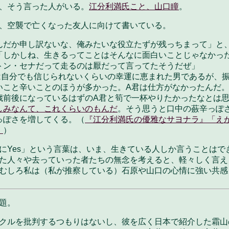
、そう言った人がいる。
江分利満氏こと、山口瞳
。
、空襲で亡くなった友人に向けて書いている。
んだか申し訳ないな、俺みたいな役立たずが残っちまって」と
「しかしね、生きるってことはそんなに面白いことじゃなかっ
トン・セナだって走るのは厭だって言ってたそうだぜ」
自分でも信じられないくらいの幸運に恵まれた男であるが、
いこと辛いことのほうが多かった。A君は仕方がなかったんだ
歳前後になっているはずのA君と筍で一杯やりたかったなとは
しみなんて、これくらいのもんだ
。そう思うと口中の蘞辛っぽ
っぽさを増してくる。（
『江分利満氏の優雅なサヨナラ』「え
」
）
にYes」という言葉は、いま、生きている人しか言うことはで
た人々や去っていった者たちの無念を考えると、軽々しく言え
むしろ私は（私が推察している）石原や山口の心情に強い共感
題。
クルを批判するつもりはないし
、彼を広く日本で紹介した霜山