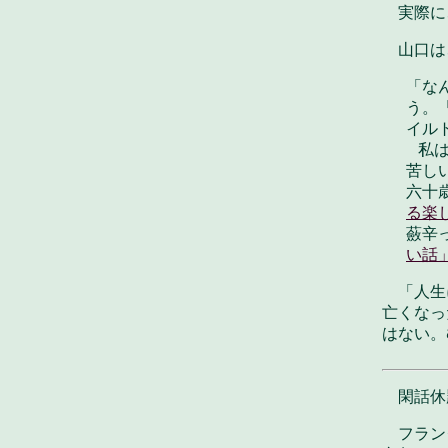
実際に
山口は
「な
う。
イル
私は
苦し
六十
る楽
蘞辛
い話
「人生
亡くなっ
はない。
閑話休
フラン