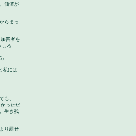
、価値が
からまっ
る加害者を
うしろ
5）
と私には
ても、
なかっただ
。生き残
より罰せ