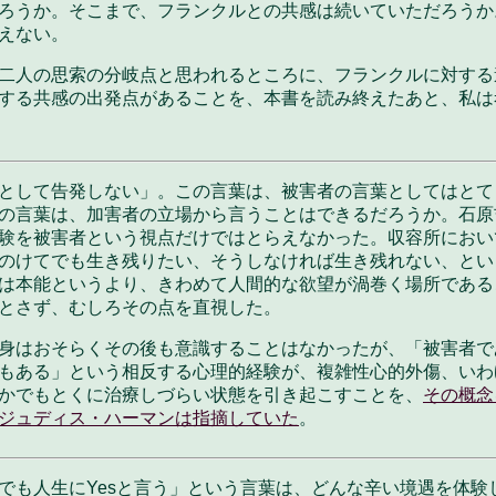
ろうか。そこまで、フランクルとの共感は続いていただろうか
えない。
二人の思索の分岐点と思われるところに、フランクルに対する
する共感の出発点があることを、本書を読み終えたあと、私は
として告発しない」。この言葉は、被害者の言葉としてはとて
の言葉は、加害者の立場から言うことはできるだろうか。石原
験を被害者という視点だけではとらえなかった。収容所におい
のけてでも生き残りたい、そうしなければ生き残れない、とい
は本能というより、きわめて人間的な欲望が渦巻く場所である
とさず、むしろその点を直視
した。
身はおそらくその後も意識することはなかったが、「被害者で
もある」という相反する心理的経験が、複雑性心的外傷、いわ
かでもとくに治療しづらい状態を引き起こすことを、
その概念
ジュディス・ハーマンは指摘していた
。
でも人生にYesと言う」という言葉は、どんな辛い境遇を体験