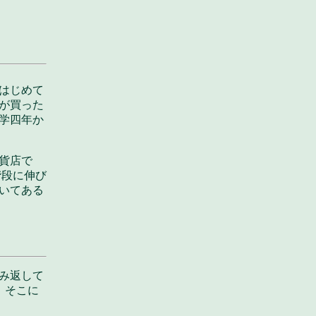
はじめて
が買った
学四年か
貨店で
階段に伸び
いてある
み返して
。そこに