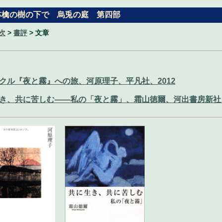
林檎の樹の下で 烏兎の庭 第四部
次
>
書評
> 文章
クル『夜と霧』への旅、河原理子、平凡社、2012
き、共に苦しむ――私の「夜と霧」、霜山徳爾、河出書房新社、