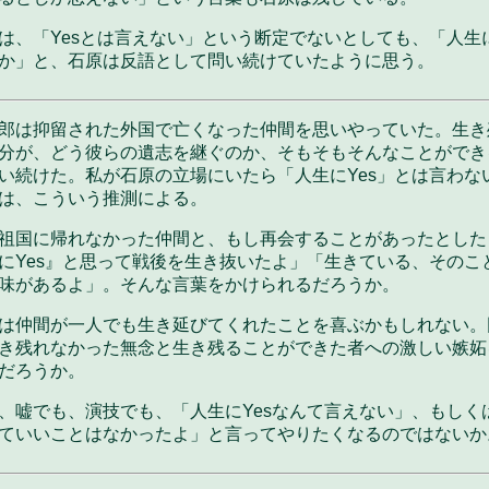
は、「Yesとは言えない」という断定でないとしても、「人生に
か」と、石原は反語として問い続けていたように思う。
郎は抑留された外国で亡くなった仲間を思いやっていた。生き
分が、どう彼らの遺志を継ぐのか、そもそもそんなことができ
い続けた。私が石原の立場にいたら「人生にYes」とは言わな
は、こういう推測による。
祖国に帰れなかった仲間と、もし再会することがあったとした
にYes』と思って戦後を生き抜いたよ」「生きている、そのこ
味があるよ」。そんな言葉をかけられるだろうか。
は仲間が一人でも生き延びてくれたことを喜ぶかもしれない。
き残れなかった無念と生き残ることができた者への激しい嫉妬
だろうか。
、嘘でも、演技でも、「人生にYesなんて言えない」、もしく
ていいことはなかったよ」と言ってやりたくなるのではないか