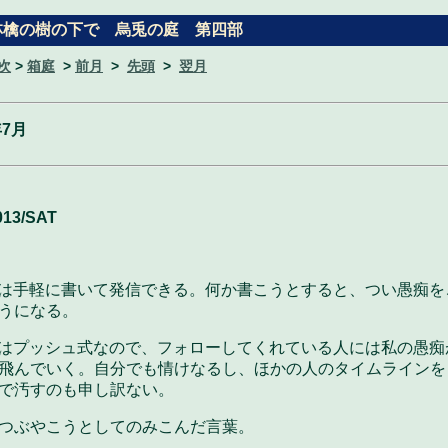
林檎の樹の下で 烏兎の庭 第四部
次
>
箱庭
>
前月
>
先頭
>
翌月
年7月
013/SAT
tterは手軽に書いて発信できる。何か書こうとすると、つい愚痴
うになる。
tterはプッシュ式なので、フォローしてくれている人には私の愚
飛んでいく。自分でも情けなるし、ほかの人のタイムラインを
で汚すのも申し訳ない。
つぶやこうとしてのみこんだ言葉。