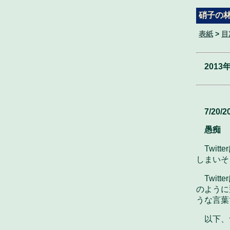
硝子の
表紙
>
目
2013
7/20/2
愚痴
Twi
しまいそ
Twi
のように
うな言葉
以下、