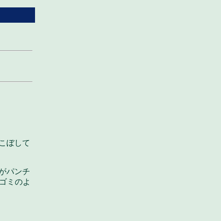
をこぼして
痴がパンチ
ゴミのよ