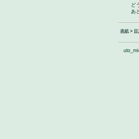
ど
あ
表紙
>
目
uto_mi