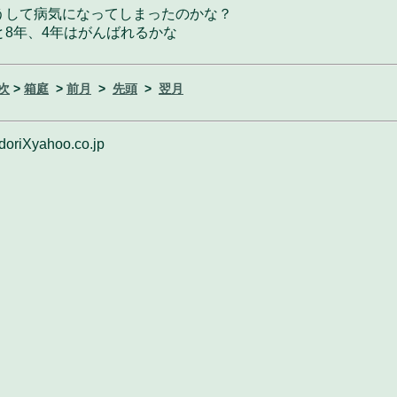
うして病気になってしまったのかな？
と8年、4年はがんばれるかな
次
>
箱庭
>
前月
>
先頭
>
翌月
doriXyahoo.co.jp