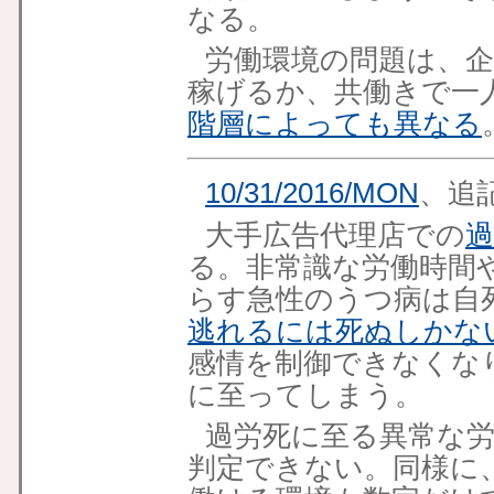
なる。
労働環境の問題は、
稼げるか、共働きで一
階層によっても異なる
10/31/2016/MON
、追
大手広告代理店での
過
る。非常識な労働時間
らす急性のうつ病は自
逃れるには死ぬしかな
感情を制御できなくな
に至ってしまう。
過労死に至る異常な
判定できない。同様に