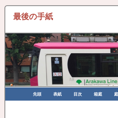
最後の手紙
先頭
表紙
目次
箱庭