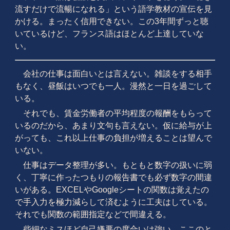
流すだけで流暢になれる」という語学教材の宣伝を見
かける。まったく信用できない。この3年間ずっと聴
いているけど、フランス語はほとんど上達していな
い。
会社の仕事は面白いとは言えない。雑談をする相手
もなく、昼飯はいつでも一人。漫然と一日を過ごして
いる。
それでも、賃金労働者の平均程度の報酬をもらって
いるのだから、あまり文句も言えない。仮に給与が上
がっても、これ以上仕事の負担が増えることは望んで
いない。
仕事はデータ整理が多い。もともと数字の扱いに弱
く、丁寧に作ったつもりの報告書でも必ず数字の間違
いがある。EXCELやGoogleシートの関数は覚えたの
で手入力を極力減らして済むように工夫はしている。
それでも関数の範囲指定などで間違える。
些細なミスほど自己嫌悪の度合いは強い。ここのと