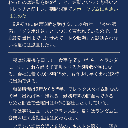
わったのは運動を始めたこと。運動といっても軽いス
トレッチと筋トレ。期間限定で
スポーツジムにも通い
はじめた
。
9月初旬に健康診断を受ける。この数年、「やや肥
満」「メタボ注意」としつこく言われているので、健
康診断当日までにはせめて「やや肥満」と診断されな
い程度には減量したい。
朝は洗濯機を回して、食事を済ませたら、ベランダ
に干す。これを終えて支度をすると6時45分頃にな
る。会社に着くのは8時15分。もう少し早く出れば8時
に出勤できる。
就業時間は9時から5時半。フレックスタイム制なの
で早く出れば早く帰れる。勤務時間の貯金もできる。
ためた貯金で金曜日は4時に退社したりしている。
朝は英語ニュースとフランス語、帰りはランダムに
音楽を聴く通勤生活は変わらない。
フランス語は会話と文法のテキストを聴く。「聴き