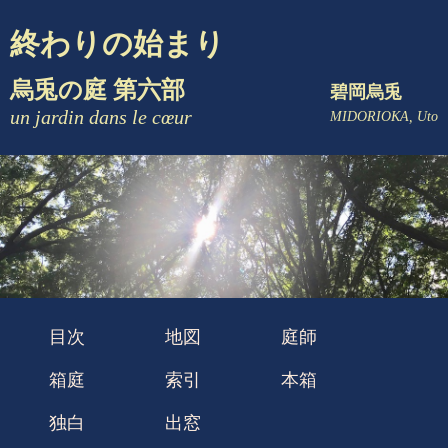
終わりの始まり
烏兎の庭 第六部
碧岡烏兎
un jardin dans le cœur
MIDORIOKA, Uto
目次
地図
庭師
箱庭
索引
本箱
独白
出窓