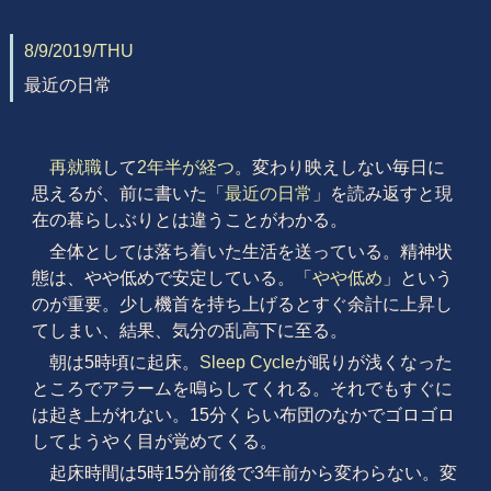
8/9/2019/THU
最近の日常
再就職
して
2年半が経つ
。変わり映えしない毎日に
思えるが、前に書いた「
最近の日常
」を読み返すと現
在の暮らしぶりとは違うことがわかる。
全体としては落ち着いた生活を送っている。精神状
態は、やや低めで安定している。「
やや低め
」という
のが重要。少し機首を持ち上げるとすぐ余計に上昇し
てしまい、結果、気分の乱高下に至る。
朝は5時頃に起床。
Sleep Cycle
が眠りが浅くなった
ところでアラームを鳴らしてくれる。それでもすぐに
は起き上がれない。15分くらい布団のなかでゴロゴロ
してようやく目が覚めてくる。
起床時間は5時15分前後で3年前から変わらない。変