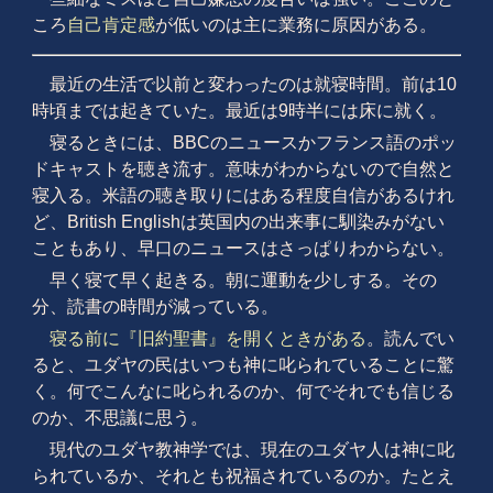
ころ
自己肯定感
が低いのは主に業務に原因がある。
最近の生活で以前と変わったのは就寝時間。前は10
時頃までは起きていた。最近は9時半には床に就く。
寝るときには、BBCのニュースかフランス語のポッ
ドキャストを聴き流す。意味がわからないので自然と
寝入る。米語の聴き取りにはある程度自信があるけれ
ど、British Englishは英国内の出来事に馴染みがない
こともあり、早口のニュースはさっぱりわからない。
早く寝て早く起きる。朝に運動を少しする。その
分、読書の時間が減っている。
寝る前に『旧約聖書』を開くときがある
。読んでい
ると、ユダヤの民はいつも神に叱られていることに驚
く。何でこんなに叱られるのか、何でそれでも信じる
のか、不思議に思う。
現代のユダヤ教神学では、現在のユダヤ人は神に叱
られているか、それとも祝福されているのか。たとえ