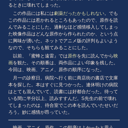
るときに壊れてしまった。
この作品には私には
劇薬だったかもしれない
。でも
この作品には惹かれるところもあったので、原作を読
んでみることにした。過剰なほど感情移入してしまっ
た映像作品はどんな原作から作られたのか、という点
に興味が湧いた。ネットでアニメ版の評判もよいよう
なので、そちらも観てみることにした。
以前、『蜜蜂と遠雷』では
原作
を先に読んでから
映
画
を観た。その順番は、両作品によい印象を残した。
今回は、映画、アニメ、原作の順序になった。
月一の診察日。病院へ行く前に商店街の書店で文庫
本を探した。本はすぐに見つかった。連休明けの病院
はとても混んでいて、読書には好都合だった。待って
いる間に半分以上、読みすすんだ。S先生の前で壊れ
てしまったのは、待合室でこの本を読んでいたせいだ
ろう。妙に感情が昂っていた。
映画→アニメ→原作。この順序はよかったと思う。