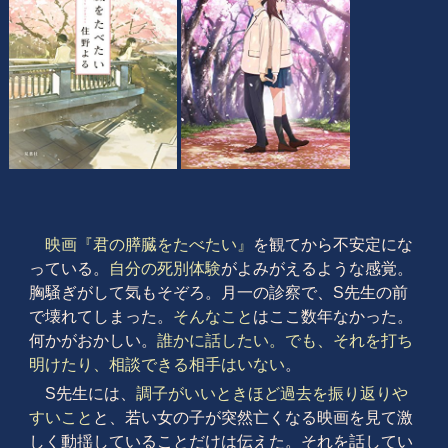
映画『君の膵臓をたべたい』
を観てから不安定にな
っている。
自分の死別体験
がよみがえるような感覚。
胸騒ぎがして気もそぞろ。月一の診察で、S先生の前
で壊れてしまった。
そんなこと
はここ数年なかった。
何かがおかしい。
誰かに話したい。でも、それを打ち
明けたり、相談できる相手はいない
。
S先生には、
調子がいいときほど過去を振り返りや
すいこと
と、若い女の子が突然亡くなる映画を見て激
しく動揺していることだけは伝えた。それを話してい