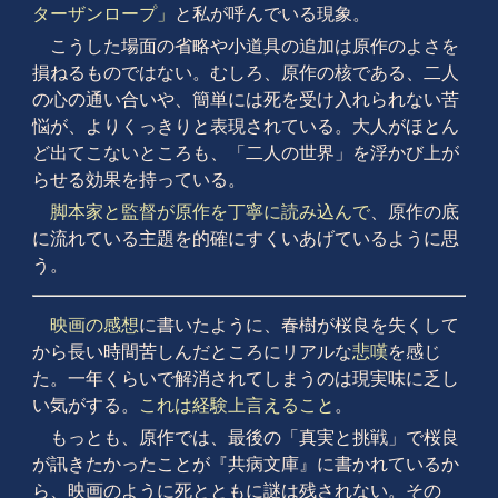
ターザンロープ」
と私が呼んでいる現象。
こうした場面の省略や小道具の追加は原作のよさを
損ねるものではない。むしろ、原作の核である、二人
の心の通い合いや、簡単には死を受け入れられない苦
悩が、よりくっきりと表現されている。大人がほとん
ど出てこないところも、「二人の世界」を浮かび上が
らせる効果を持っている。
脚本家と監督が原作を丁寧に読み込んで
、原作の底
に流れている主題を的確にすくいあげているように思
う。
映画の感想
に書いたように、春樹が桜良を失くして
から長い時間苦しんだところにリアルな
悲嘆
を感じ
た。一年くらいで解消されてしまうのは現実味に乏し
い気がする。
これは経験上言えること
。
もっとも、原作では、最後の「真実と挑戦」で桜良
が訊きたかったことが『共病文庫』に書かれているか
ら、映画のように死とともに謎は残されない。その