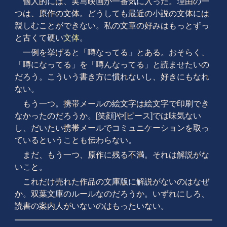
個人的には、実写映画が一番気に入った。理由の一
つは、原作の文体。どうしても最近の小説の文体には
親しむことができない。私の文章の好みはもっとずっ
と古くて硬い
文体
。
一例を挙げると「噂なってる」とある。おそらく、
「噂になってる」を「噂んなってる」と読ませたいの
だろう。こういう書き方に慣れないし、好きにもなれ
ない。
もう一つ。携帯メールの絵文字は絵文字で印刷でき
なかったのだろうか。[笑顔]や[ピース]では味気ない
し、だいたい携帯メールでコミュニケーションを取っ
ているということも伝わらない。
まだ、もう一つ、原作に残る不満。それは解説がな
いこと。
これだけ売れた作品の文庫版に解説がないのはなぜ
か。双葉文庫のルールなのだろうか。いずれにしろ、
読書の案内人がいないのはもったいない。