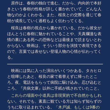
原作は、春樹の独白で進む。だから、内向的で本好
きという春樹の性格が詳しく書かれていて、どんな人
物なのかよくわかる。また、桜良との交際を通じて春
樹が成長していく過程もよく伝わってくる。
桜良は春樹の視点から書かれている。だから彼女が
ほんとうに春樹に魅かれていることや、天真爛漫な表
情の裏にある死への恐怖などは最後まで読まないとわ
からない。映画は、そういう部分を演技で表現できる
ので、言葉では表せない登場人物の心情が伝わってく
る。
映画には気に入った演出がいくつかある。タカヒロ
と喧嘩したあと、桜良の家で着替えずに帰ったとこ
ろ。夜、電話をもらって病院に駆け込み、忍び込むと
ころ。『共病文庫』以外に手紙が残されていたこと。
これらの場面や小道具は非現実的で不自然かもしれ
ない
。それでも、素直に観ている方は知らず知らずの
うちに取り込まれている。
「木戸誠、もしくは9番の