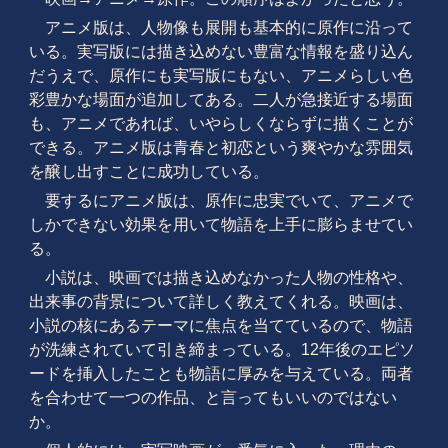
アニメ版は、人物像も展開も基本的に原作に沿って
いる。実写版には描き込めない豊富な情報を盛り込ん
だうえで、原作にも実写版にもない、アニメらしい色
彩豊かな場面が追加してある。二人が急接近する場面
も、アニメであれば、いやらしくならずに描くことが
できる。アニメ版は青春と初恋という爽やかな雰囲気
を醸し出すことに成功している。
要するにアニメ版は、原作に忠実でいて、アニメで
しかできない効果を用いて物語を上手に膨らませてい
る。
小説は、映画では描き込めなかった人物の性格や、
出来事の背景について詳しく教えてくれる。映画は、
小説の核にあるテーマに焦点を当てているので、物語
が洗練されていて引き締まっている。12年後のエピソ
ードを挿入したことも物語に厚みを与えている。両者
を合わせて一つの作品、と言ってもいいのではない
か。