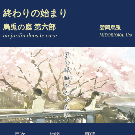
終わりの始まり
烏兎の庭 第六部
碧岡烏兎
un jardin dans le cœur
MIDORIOKA, Uto
目次
地図
庭師