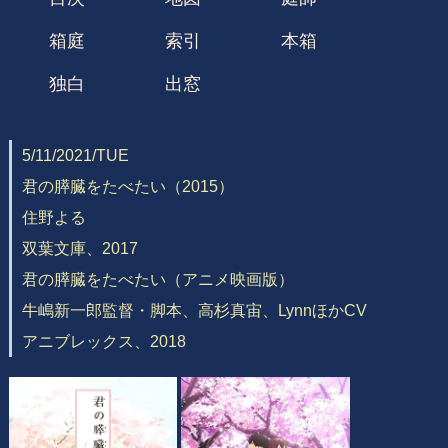
箱庭
索引
本箱
独白
出窓
5/11/2021/TUE
君の膵臓をたべたい（2015）
住野よる
双葉文庫、2017
君の膵臓をたべたい（アニメ映画版）
牛嶋新一郎監督・脚本、高杉真宙、LynnほかCV
アニブレックス、2018