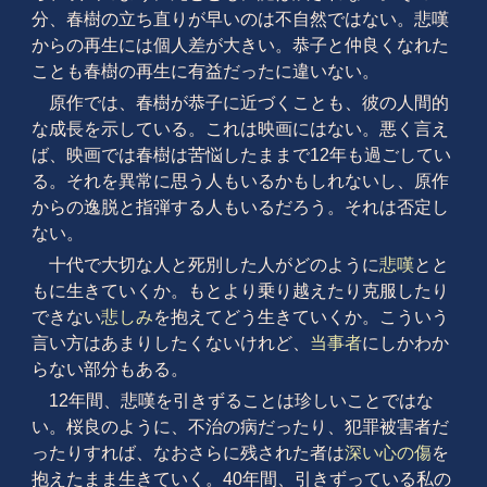
分、春樹の立ち直りが早いのは不自然ではない。悲嘆
からの再生には個人差が大きい。恭子と仲良くなれた
ことも春樹の再生に有益だったに違いない。
原作では、春樹が恭子に近づくことも、彼の人間的
な成長を示している。これは映画にはない。悪く言え
ば、映画では春樹は苦悩したままで12年も過ごしてい
る。それを異常に思う人もいるかもしれないし、原作
からの逸脱と指弾する人もいるだろう。それは否定し
ない。
十代で大切な人と死別した人がどのように
悲嘆
とと
もに生きていくか。もとより乗り越えたり克服したり
できない
悲しみ
を抱えてどう生きていくか。こういう
言い方はあまりしたくないけれど、
当事者
にしかわか
らない部分もある。
12年間、悲嘆を引きずることは珍しいことではな
い。桜良のように、不治の病だったり、犯罪被害者だ
ったりすれば、なおさらに残された者は
深い心の傷
を
抱えたまま生きていく。40年間、引きずっている私の