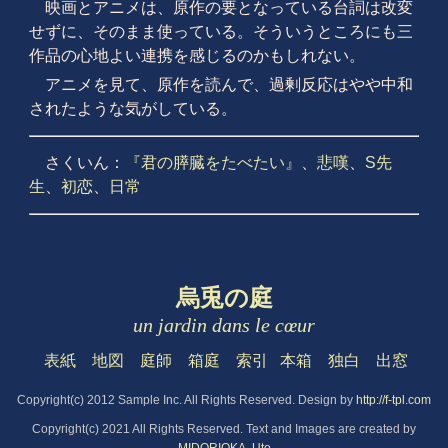
映画とアニメは、原作の要となっている台詞は改変
せずに、そのまま使っている。そういうところにも三
作品の心地よい連携を感じるのかもしれない。
アニメを見て、原作を読んで、過剰反応はやや中和
されたような気がしている。
さくいん：
『君の膵臓をたべたい』
、
悲嘆
、
S先
生
、
初恋
、
日常
烏兎の庭
un jardin dans le cœur
表紙
地図
庭師
箱庭
索引
本箱
独白
出窓
Copyright(c) 2012 Sample Inc. All Rights Reserved. Design by
http://f-tpl.com
Copyright(c) 2021 All Rights Reserved. Text and Images are created by