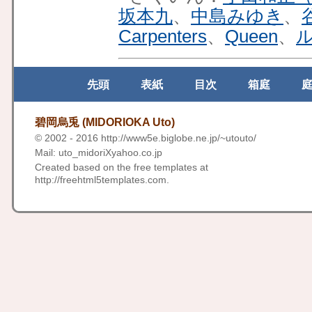
坂本九
、
中島みゆき
、
Carpenters
、
Queen
、
先頭
表紙
目次
箱庭
碧岡烏兎 (MIDORIOKA Uto)
© 2002 - 2016
http://www5e.biglobe.ne.jp/~utouto/
Mail: uto_midoriXyahoo.co.jp
Created based on the free templates at
http://freehtml5templates.com
.