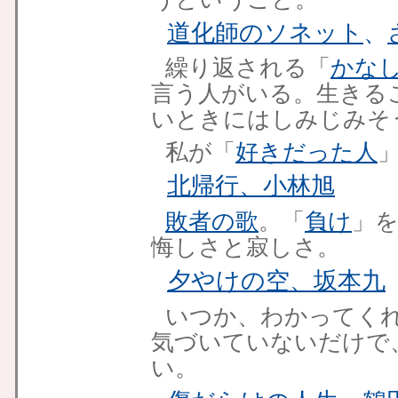
道化師のソネット
、
繰り返される「
かな
言う人がいる。生きる
いときにはしみじみそ
私が「
好きだった人
北帰行、小林旭
敗者の歌
。「
負け
」
悔しさと寂しさ。
夕やけの空、坂本九
いつか、わかってく
気づいていないだけで
い。