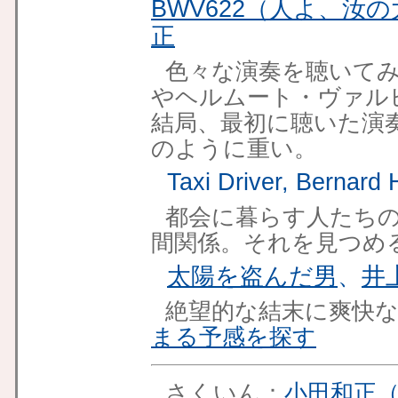
BWV622（人よ、汝
正
色々な演奏を聴いてみ
やヘルムート・ヴァル
結局、最初に聴いた演
のように重い。
Taxi Driver, Bernard
都会に暮らす人たち
間関係。それを見つめ
太陽を盗んだ男
、
井
絶望的な結末に爽快
まる予感を探す
さくいん：
小田和正