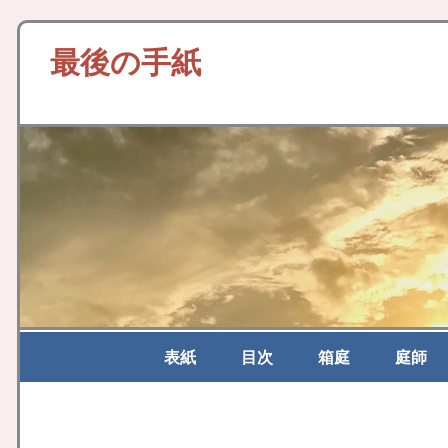
最後の手紙
表紙
目次
箱庭
庭師