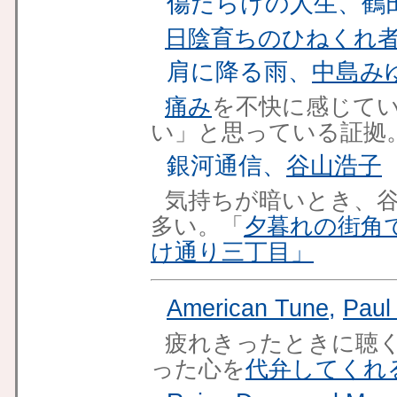
傷だらけの人生、鶴
日陰育ちのひねくれ
肩に降る雨、
中島み
痛み
を不快に感じて
い」と思っている証拠
銀河通信、
谷山浩子
気持ちが暗いとき、
多い。「
夕暮れの街角
け通り三丁目」
American Tune
,
Paul
疲れきったときに聴
った心を
代弁してくれ