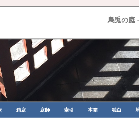
烏兎の庭 
次
箱庭
庭師
索引
本箱
独白