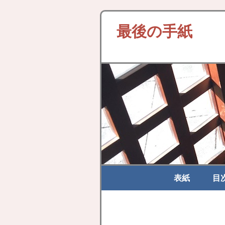
最後の手紙
表紙
目