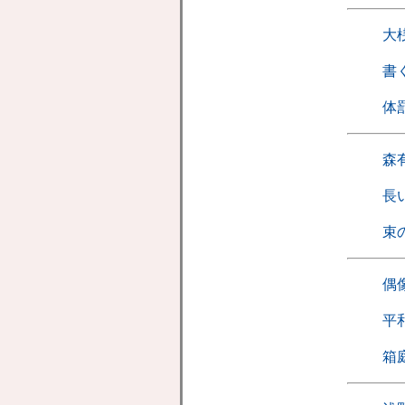
大
書
体
森
長
束
偶
平
箱庭