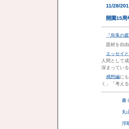
11/28/20
開園15周
『烏兎の庭
題材を自由
エッセイと
人間として成
深まっている
感想編
にも
く」「考える
書
丸
浮