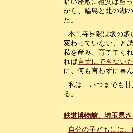
暗い座敷に祖父は座
がら、輪島と北の湖
た。
本門寺界隈は坂の多
変わっていない、と
私を産み、育ててく
れば
言葉にできない
に、何も言わずに喜
私は、いつまでも甘
る。
鉄道博物館、埼玉県さ
自分の子どもには、