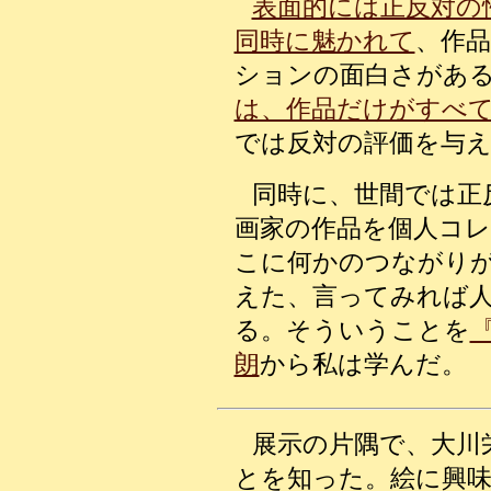
表面的には正反対の
同時に魅かれて
、作
ションの面白さがあ
は、作品だけがすべ
では反対の評価を与
同時に、世間では正
画家の作品を個人コ
こに何かのつながり
えた、言ってみれば
る。そういうことを
朗
から私は学んだ。
展示の片隅で、大川
とを知った。絵に興