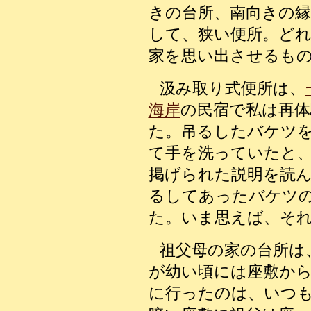
きの台所、南向きの縁
して、狭い便所。ど
家を思い出させるも
汲み取り式便所は、
海岸
の民宿で私は再体
た。吊るしたバケツ
て手を洗っていたと
掲げられた説明を読ん
るしてあったバケツ
た。いま思えば、そ
祖父母の家の台所は
が幼い頃には座敷か
に行ったのは、いつ