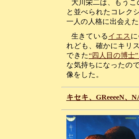
大川栄二は、もうこ
と並べられたコレク
一人の人格に出会え
生きている
イエス
に
れども、確かにキリ
できた
“四人目の博士
な気持ちになったの
像をした。
キセキ、GReeeeN、NA