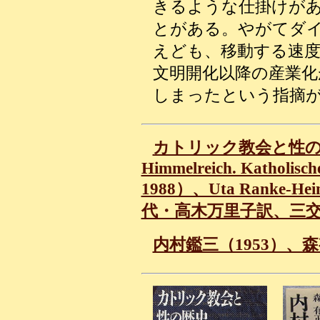
きるような仕掛けが
とがある。やがてダ
えども、移動する速
文明開化以降の産業化
しまったという指摘
カトリック教会と性の歴史（E
Himmelreich. Katholische
1988）、Uta Ranke
代・高木万里子訳、三交社
内村鑑三（1953）、