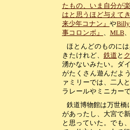
たもの、いま自分が
はと思うほど与えて
来少年コナン』
や
Billy
事コロンボ』
、
MLB
ほとんどのものには
きたけれど、
鉄道
と
湧かないみたい。ダ
がたくさん遊んだよ
ァミリーでは、二人
ラレールやミニカー
鉄道博物館は万世橋
があったし、大宮で
と思っていた。でも