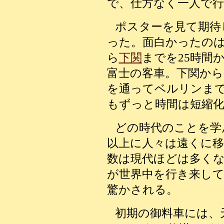
で、仕方なく一人で
ポスターを見て期待
った。面白かったのは
ら
下関
までを25時間
富士の客車。下関から
を通ってベルリンま
もずっと時間は短縮
どの時代のことを学
以上に人々は遠くに
数は現代ほどは多く
が世界中を行き来し
驚かされる。
初期の御料車には、