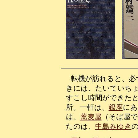
転機が訪れると、必
きには、たいていち
すこし時間ができた
所。一軒は、
銀座
にあ
は、
蕎麦屋
（そば屋で
たのは、
中島みゆき