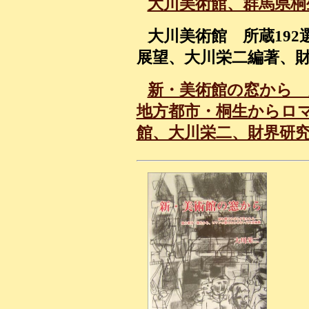
大川美術館、群馬県桐
大川美術館 所蔵192
展望、大川栄二編著、財
新・美術館の窓から
地方都市・桐生からロ
館、大川栄二、財界研究所