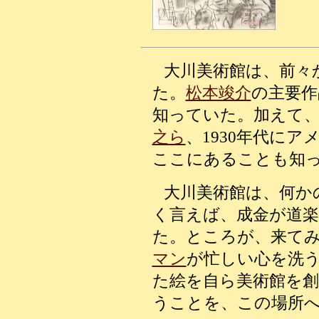
大川美術館は、前々
た。
松本竣介
の主要作
知っていた。加えて
之ら
、1930年代に
ここにあることも知
大川美術館は、何か
く言えば、成金が道
た。ところが、来て
マン
が忙しい心を洗
た絵を自ら美術館を
うことを、この場所