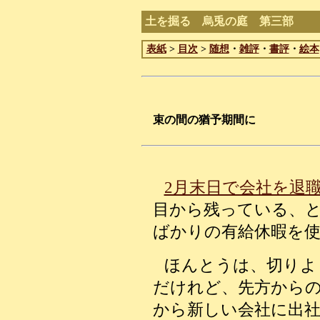
土を掘る 烏兎の庭 第三部
表紙
>
目次
>
随想
・
雑評
・
書評
・
絵本
束の間の猶予期間に
2月末日で会社を退
目から残っている、と
ばかりの有給休暇を
ほんとうは、切りよ
だけれど、先方からの
から新しい会社に出