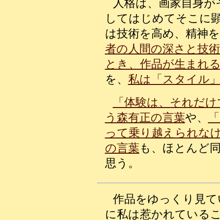
人格は、画家自身が
してはじめてそこに
は技術を高め、精神
者の人間の深さと技
とき、作品が生まれ
を、
私は「スタイル
「体験は、それだけ
う森有正の言葉
や、
「
って乗り越えられな
の言葉
も、ほとんど
思う。
作品をゆっくり見て
に私は惹かれている