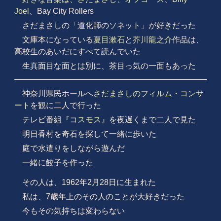
Joel
、Bay City Rollers
さだまさしの「道化師のソネット」が好きだった
文庫本になっている
夏目漱石
と
芥川龍之介
作品は、
高校生のあいだにすべて読んでいた
生真面目な面とは別に、茶目っ気の一面もあった
神奈川県民ホールへ
さだまさしのフィルム・コンサ
ート
を観に二人で行った
テレビ番組
『コスモス』
を夜遅くまで二人で見た
明日香村を奇石を探して一緒に歩いた
庭で水遣りをしながら遊んだ
一緒に餃子を作った
その人は、1962年2月28日に生まれた
私は、7歳年上のその人のことが大好きだった
今もその気持ちは変わらない