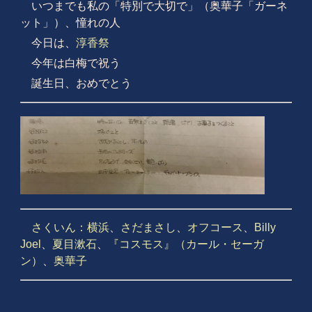
いつまでも私の「特別で大切で」（奥華子「ガーネ
ット」）、憧れの人
今日は、
淳香祭
今年は白梅で祝う
誕生日、おめでとう
さくいん：
横浜
、
さだまさし
、
オフコース
、
Billy
Joel
、
夏目漱石
、
『コスモス』（カール・セーガ
ン）
、
奥華子