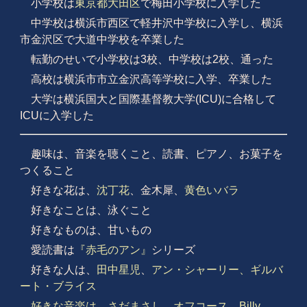
小学校は
東京都大田区
で梅田小学校に入学した
中学校は横浜市西区で軽井沢中学校に入学し、横浜
市金沢区で大道中学校を卒業した
転勤のせいで小学校は3校、中学校は2校、通った
高校は横浜市市立金沢高等学校に入学、卒業した
大学は横浜国大と国際基督教大学(ICU)に合格して
ICUに入学した
趣味は、音楽を聴くこと、読書、ピアノ、お菓子を
つくること
好きな花は、
沈丁花
、金木犀、
黄色いバラ
好きなことは、泳ぐこと
好きなものは、甘いもの
愛読書は
『赤毛のアン』
シリーズ
好きな人は、
田中星児
、
アン・シャーリー、ギルバ
ート・ブライス
好きな音楽は、
さだまさし、オフコース
、
Billy