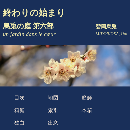
終わりの始まり
烏兎の庭 第六部
碧岡烏兎
un jardin dans le cœur
MIDORIOKA, Uto
目次
地図
庭師
箱庭
索引
本箱
独白
出窓