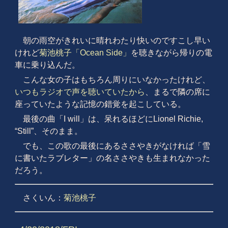
朝の雨空がきれいに晴れわたり快いのですこし早い
けれど
菊池桃子「Ocean Side」
を聴きながら帰りの電
車に乗り込んだ。
こんな女の子はもちろん周りにいなかったけれど、
いつもラジオで声を聴いていたから
、まるで隣の席に
座っていたような記憶の錯覚を起こしている。
最後の曲「I will」は、呆れるほどにLionel Richie,
“Still”、そのまま。
でも、この歌の最後にあるささやきがなければ「雪
に書いたラブレター」の名ささやきも生まれなかった
だろう。
さくいん：
菊池桃子