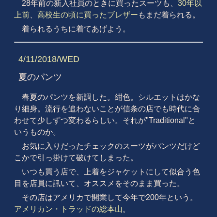
28年前の新入社員のときに買ったスーツも、
30年以
上前
、
高校生の頃に買ったブレザー
もまだ着られる。
着られるうちに着てあげよう。
4/11/2018/WED
夏のパンツ
春夏のパンツを新調した。紺色。シルエットはかな
り細身。流行を追わないことが信条の店でも時代に合
わせて少しずつ変わるらしい。それが"Traditional"と
いうものか。
お気に入りだったチェックのスーツがパンツだけど
こかで引っ掛けて破けてしまった。
いつも買う店で、上着をジャケットにして似合う色
目を店員に訊いて、オススメをそのまま買った。
その店はアメリカで開業して今年で200年という。
アメリカン・トラッドの総本山
。