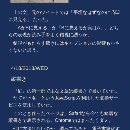
上の文、元のツイートでは「平坦なはずなのに凸凹
に見える」 だった。
「AがBに見える」か「Bに見えるが実はA」。どち
らの表現が読み手をよく錯視に誘うか。
錯視がもたらす驚きにはキャプションの影響も小さ
くないと思う。
4/18/2018/WED
縦書き
『庭』の
第一部
で主な文章は
縦書きで書いていた
。
「
たてがき君
」というJavaScriptを利用した変換サー
ビスを使用していた。
このとき作ったページは、Safariなら今でも綺麗な
縦書きで表示される。Chromeではまったくダメ。
他に方法はないのか、調べてみると、電子書籍化す