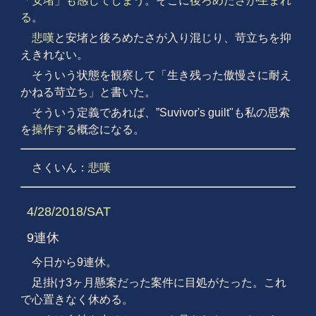
「安堵」も感じてしまう
。そこに
後ろめたさが生まれ
る
。
悲嘆
と安堵と後ろめたさが入り混じり、苛立ちを抑
えきれない。
そういう状態を観察して「生き残った傲慢さに耐え
かねる苛立ち」と書いた。
そういう定義であれば、”Suvivor's guilt"も私の思索
を
操作する
概念になる。
さくいん：
悲嘆
4/28/2018/SAT
9連休
今日から9連休。
足掛け3ヶ月懸案だった案件に目処がたった。これ
で心置きなく休める。