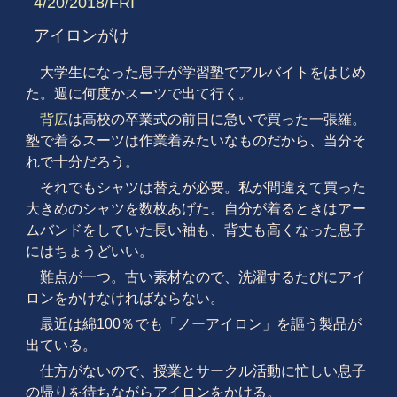
4/20/2018/FRI
アイロンがけ
大学生になった息子が学習塾でアルバイトをはじめ
た。週に何度かスーツで出て行く。
背広
は高校の卒業式の前日に急いで買った一張羅。
塾で着るスーツは作業着みたいなものだから、当分そ
れで十分だろう。
それでもシャツは替えが必要。私が間違えて買った
大きめのシャツを数枚あげた。自分が着るときはアー
ムバンドをしていた長い袖も、背丈も高くなった息子
にはちょうどいい。
難点が一つ。古い素材なので、洗濯するたびにアイ
ロンをかけなければならない。
最近は綿100％でも「ノーアイロン」を謳う製品が
出ている。
仕方がないので、授業とサークル活動に忙しい息子
の帰りを待ちながらアイロンをかける。