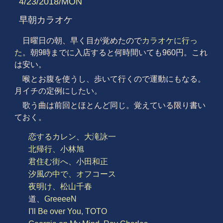
4/23/2018/MON
早朝カラオケ
日曜日の朝、早く目が覚めたので
カラオケに行っ
た
。朝9時までに入店すると何時間いても960円。これ
は安い。
喉とお腹を使うし、歩いて行くので運動にもなる。
月イチの定例にしたい。
歌う曲は前回とほとんど同じ。覚えている限り書い
ておく。
恋するカレン
、
大滝詠一
北帰行、小林旭
君住む街へ、小田和正
汐風の中で、オフコース
夜明け、松山千春
道、
GreeeeN
I'll Be over You, TOTO