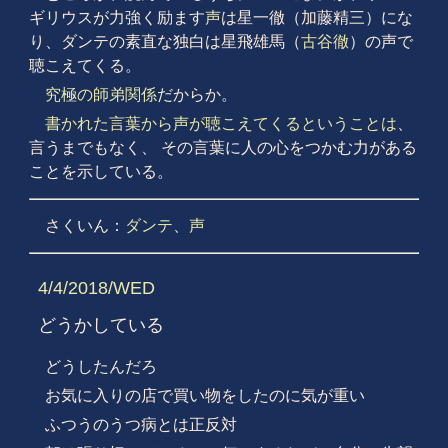
ギリウスが力強く励ます
声
は星一徹（加藤精三）にな
り、ダンテの素直な独白は星飛雄馬（
古谷徹
）の声で
聴こえてくる。
究極の師弟関係
だからか。
書かれた言葉から声が聴こえてくるということは
、
言うまでもなく、 その言葉に人の心をつかむ力がある
ことを示している。
さくいん：
ダンテ
、
声
4/4/2018/WED
どうかしている
どうしたんだろ
お気に入りの店で買い物をしたのに気が重い
ふつうのうつ病とは正反対