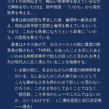
リストの吉岡忍まで、幅広い執筆陣を迎えているなか
で興味を引いたのは、田中智彦「『いのち』から現代
世界を考える」。
著者は政治思想を専攻した後、倫理学へ帆先を変
え、現在は医学部で思想と倫理を教えているという。
つまり、これから医者になろうという若者に「いの
ち」の思想を教えている。
著者はナチス政の下、ホロコーストの前に重度の障
害者が殺された「T4作戦」があったことを示したあと
、
いわゆる相模原事件
で犯人が語ったと言われる考え
方が現代人に広く潜んでいることを指摘する。
いま眼の前に、生まれながらの重度の精神障害者
がいる。もしあなたがこの人物であったとして、
こんな惨めな人生を終わらせて欲しいと思わない
だろうか。このまま生かしておくことではなく、
「慈悲殺」こそ本当のヒューマニズムではないの
か、というわけです。（二 優生思想と自己決定権
——過去）