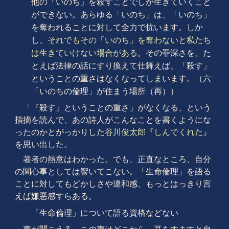
他の「いのち」を殺すことでしか生きていくこと
ができない。あらゆる「いのち」は、「いのち」
を奪われることに対して全力で抗います。しか
し、
それでもその「いのち」を奪わないと私たち
は生きていけない場合がある
。その罪深さを、た
とえば法律の話にすり換えて仕舞えば、「殺す」
ということの重さはなくなってしまいます。（六
「いのちの倫理」が住まう場所（再））
「『殺す』ということの重さ」がなくなる、という
指摘を読んで、あの詩人がこんなことを書くようにな
ったのかとがっかりした
谷川俊太郎『しんでくれた』
を思い出した。
著者の熱意はわかった。でも、正直なところ、自分
の関心事としては響いてこない。「生命倫理」を語る
ことに対してもどかしさや違和感、もっとはっきり言
えば嫌悪感すらある。
「生命倫理」について語る資格などない