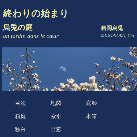
終わりの始まり
烏兎の庭
碧岡烏兎
un jardin dans le cœur
MIDORIOKA, Uto
目次
地図
庭師
箱庭
索引
本箱
独白
出窓