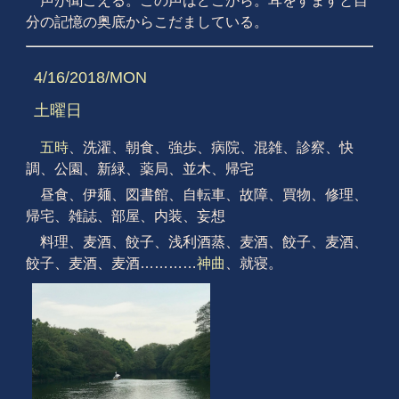
声が聞こえる。この声はどこから。耳をすますと自
分の記憶の奥底からこだましている。
4/16/2018/MON
土曜日
五時
、洗濯、朝食、強歩、病院、混雑、診察、快
調、公園、新緑、薬局、並木、帰宅
昼食、伊麺、図書館、自転車、故障、買物、修理、
帰宅、雑誌、部屋、内装、妄想
料理、麦酒、餃子、浅利酒蒸、麦酒、餃子、麦酒、
餃子、麦酒、麦酒…………
神曲
、就寝。