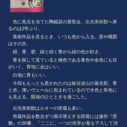
色
に焦点を当てた陶磁器の展覧会。
出光美術館
へ来
るのは2年ぶり。
美術作品を見るとき、いつも色から入る。形や構図
はその次。
紺、青、碧、緑と続く青から緑の色が好き。
青を探して見ていると補色である黄色や金色にも目
がいく。
青地に金はいい
。
白地に青もいい。
今回ももっとも惹かれたのは
板谷波山
の葆光彩。青
と赤。薄いヴェールに包まれているので水色と朱色に
も見える。眼福のひとときを過ごした。
出光美術館は
ルオー
の所蔵も多い。
所蔵作品を数点ずつ展示替えする部屋には連作『受
難』の30番、「
ここに、一つの世界が幕を下ろして消