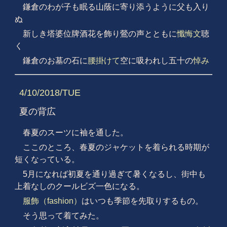
鎌倉のわが子も眠る山蔭に寄り添うように父も入り
ぬ
新しき塔婆位牌酒花を飾り鶯の声とともに
懺悔文
聴
く
鎌倉のお墓の石に
腰掛けて
空に吸われし五十の
悼み
4/10/2018/TUE
夏の背広
春夏のスーツに袖を通した。
ここのところ、春夏のジャケットを着られる時期が
短くなっている。
5月になれば初夏を通り過ぎて暑くなるし、街中も
上着なしのクールビズ一色になる。
服飾（fashion）
はいつも季節を先取りするもの。
そう思って着てみた。