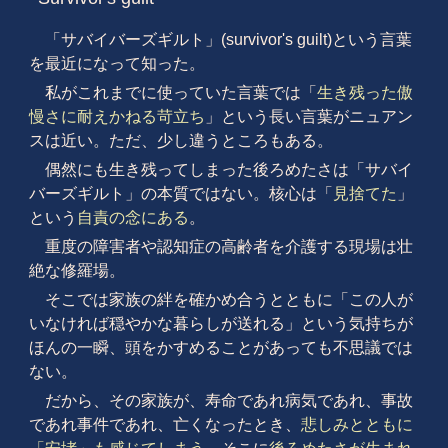
「サバイバーズギルト」(survivor's guilt)という言葉
を最近になって知った。
私がこれまでに使っていた言葉では「
生き残った傲
慢さに耐えかねる苛立ち
」という長い言葉がニュアン
スは近い。ただ、少し違うところもある。
偶然にも生き残ってしまった後ろめたさは「サバイ
バーズギルト」の本質ではない。核心は「
見捨てた
」
という
自責の念にある
。
重度の障害者や認知症の高齢者を介護する現場は壮
絶な修羅場。
そこでは家族の絆を確かめ合うとともに「この人が
いなければ穏やかな暮らしが送れる」という気持ちが
ほんの一瞬、頭をかすめることがあっても不思議では
ない。
だから、その家族が、寿命であれ病気であれ、事故
であれ事件であれ、亡くなったとき、
悲しみとともに