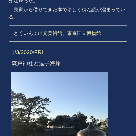
がなかった。
実家から借りてきた本で珍しく積ん読が溜まってい
る。
さくいん：
出光美術館
、
東京国立博物館
1/3/2020/FRI
森戸神社と逗子海岸