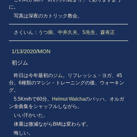
に。
写真は深夜のカトリック教会。
さくいん：
うつ病
、
中井久夫
、
S先生
、
森有正
1/13/2020/MON
初ジム
昨日は今年最初の
ジム
。リフレッシュ・ヨガ、45
分。6種類のマシン・トレーニングの後、ウォーキン
グ。
5.5Km/hで60分。
Helmut Walcha
のバッハ、オルガ
ン全曲集をシャッフルしながら。
いい汗かいた。
体重は微減ながらBMIは変わらず。
悔しい。