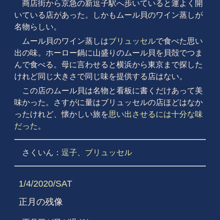
商店街から京急の新逗子駅へ歩いていると運よく開
いている店があった。しかもムール貝のワイン蒸しが
名物らしい。
ムール貝のワイン蒸しは
ブリュッセル
で食べた思い
出の味。ホーロー鍋に山盛りのムール貝を貝殻でつま
んで食べる。母に言わせると横浜から東京まで探した
けれど同じ大きさで同じ味を提供する店はない。
この店のムール貝は名物と看板に書くだけあって美
味かった。さすがに量はブリュッセルの店ほどはなか
ったけれど、懐かしい旅を
思い出させるには十分な味
だった
。
さくいん：
逗子
、
ブリュッセル
1/4/2020/SAT
正月の残像