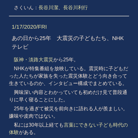
さくいん：
長谷川潔
、
長谷川利行
1/17/2020/FRI
あの日から25年 大震災の子どもたち、NHK
テレビ
阪神・淡路大震災
から25年。
NHKが特集番組を放映している。震災時に子どもだ
った人たちが家族を失った震災体験とどう向き合って
生きているのか、インタビュー構成でまとめている。
興味深い内容とわかっていても初めだけ見て普段通
りに早く寝ることにした。
25年を過ぎて被災を前向きに語れる人が羨ましい。
嫌味や皮肉ではない。
私には30年以上経ても
言葉にできない子ども時代の
体験
がある。