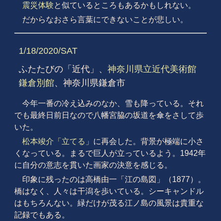
震災体験
と似ているところもあるかもしれない。
だからなおさら言葉にできないことが悲しい。
1/18/2020/SAT
ふたたびの「近代」、
神奈川県立近代美術館
鎌倉別館
、神奈川県鎌倉市
今年一番の冷え込みのなか、雪も降っている。それ
でも最終日前日なので八幡宮脇の坂道を傘をさして歩
いた。
松本竣介「立てる」
に再会した。背景が極端に小さ
くなっている。まるで巨人が立っているよう。1942年
に自分の意志を貫いた画家の決意を感じる。
印象に残ったのは高橋由一「江の島図」（1877）。
橋はなく、人々は干潟を歩いている。シーキャンドル
はもちろんない。緑だけが茂る江ノ島の風景は貴重な
記録でもある。