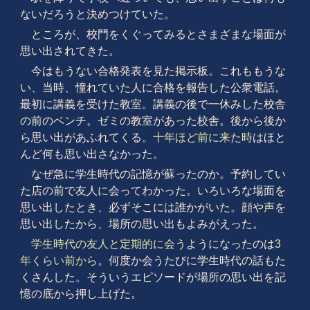
ないだろうと決めつけていた。
ところが、校門をくぐってみるとさまざまな場面が
思い出されてきた。
今はもうない合格発表を見た掲示板。これももうな
い、当時、憧れていた人に合格を報告した公衆電話。
最初に講義を受けた教室。講義の後で一休みした校舎
の前のベンチ。ゼミの教室があった校舎。後から後か
ら思い出があふれてくる。
十年ほど前に来た時
はほと
んど何も思い出さなかった。
なぜ急に学生時代の記憶が蘇ったのか。予約してい
た店の前で友人に会ってわかった。いろいろな場面を
思い出したとき、必ずそこには誰かがいた。顔や
声
を
思い出したから、場所の思い出もよみがえった。
学生時代の友人と定期的に会う
ようになったのは
3
年くらい前から
。何度か会うたびに学生時代の話もた
くさんした。そういうエピソードが場所の思い出を記
憶の底から押し上げた。