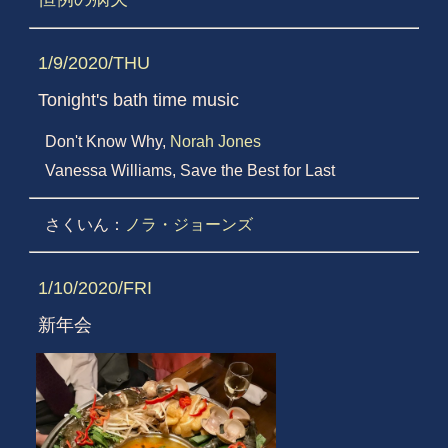
1/9/2020/THU
Tonight's bath time music
Don't Know Why,
Norah Jones
Vanessa Williams, Save the Best for Last
さくいん：
ノラ・ジョーンズ
1/10/2020/FRI
新年会