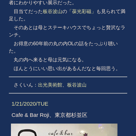
者にわかりやすい展示だった。
目当てだった
板谷波山
の
「葆光彩磁」
も見られて満
足した。
そのあとは母とステーキハウスでちょっと
贅沢なラ
ンチ。
お得意の60年前の丸の内OLの話をたっぷり聴い
た。
丸の内へ来ると母は元気になる。
ほんとうにいい思い出があるんだなと毎回思う。
さくいん：
出光美術館
、
板谷波山
1/21/2020/TUE
Cafe & Bar Roji、東京都杉並区