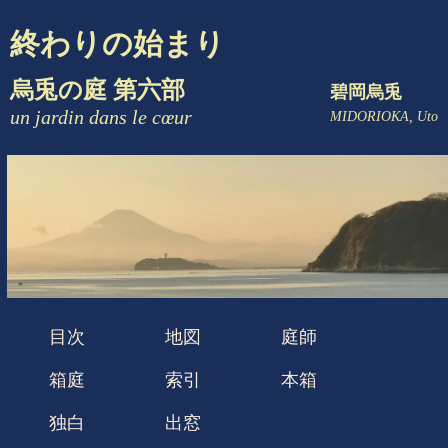
終わりの始まり
烏兎の庭 第六部
碧岡烏兎
un jardin dans le cœur
MIDORIOKA, Uto
目次
地図
庭師
箱庭
索引
本箱
独白
出窓