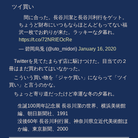
ツイ買い
間に合った。長谷川潔と長谷川利行をゲット。
ちょうど財布にいつもならほとんどもってない福
沢一枚でお釣りが来た。ラッキーな夕暮れ。
https://t.co/72NRlEOcRe
— 碧岡烏兎 (@uto_midori)
January 16, 2020
Twitterを見てたまらず店に駆けつけた。目当ての２
冊はまだ買われてはいなかった。
こういう買い物を「ジャケ買い」にならって「ツイ
買い」と言うのかな。
ちょっと寄り道だったけど幸運な冬の夕暮れ。
生誕100周年記念展 長谷川潔の世界、横浜美術館
編、朝日新聞社、1991
没後60年 長谷川利行展、神奈川県立近代美術館ほ
か編、東京新聞、2000