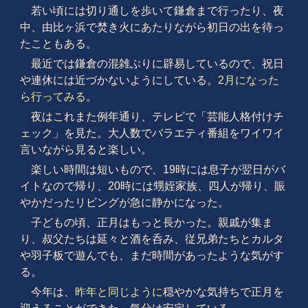
若い頃には切り通しを歩いて鎌倉まで行ったり、夜
中、由比ヶ浜で焚き火にあたりながら初日の出を待っ
たこともある。
最近では鎌倉の混雑ぶりに辟易しているので、祝日
や連休には近づかないようにしている。
2月になった
ら行ってみる
。
夜はこれまた例年通り、テレビで「芸能人格付けチ
ェック」を見た。大人数でバラエティ番組をワイワイ
言いながら見ると楽しい。
楽しい時間は短いもので、19時には息子が翌日がバ
イトなので帰り、20時には甥姪家族、四人が帰り、賑
やかだったリビングが急に静かになった。
子どもの頃、正月はもっと長かった。親戚が集ま
り、叔父たちは延々と酒を呑み、従兄弟たちとカルタ
や羽子板で遊んでも、まだ時間があったような気がす
る。
今年は、
昨年と同じように
穏やかな気持ちで正月を