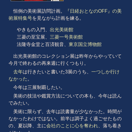
恒例の美術展訪問計画。
『日経おとなのOFF』の美
術展特集号
を見ながら計画を練る。
やきもの入門、
出光美術館
三菱の至宝展、
三菱一号美術館
法隆寺金堂と百済観音、
東京国立博物館
出光美術館のコレクション展は昨年からやっていて
今月で終わるの再来週に行くつもり。
去年
は行きたいと書いた3展のうち、
一つしか行け
なかった
。
今年は三展制覇したい。
美術の技法や鑑賞方法についての本も、今年は読ん
でみたい。
美術に限らず、去年は読書量が少なかった。時間が
なかったわけではない。前半は調子よく過ごせたもの
の、夏以降、主に
会社のことに心を奪われ
、落ち着き