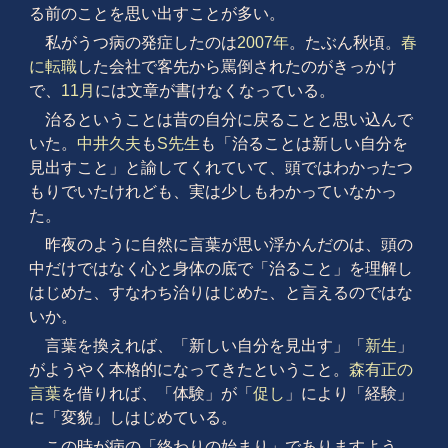
る前のことを思い出すことが多い。
私がうつ病の発症したのは
2007年
。たぶん秋頃。
春
に転職
した会社で客先から罵倒されたのがきっかけ
で、
11月
には文章が書けなくなっている。
治るということは昔の自分に戻ることと思い込んで
いた。
中井久夫
も
S先生
も「治ることは新しい自分を
見出すこと」と諭してくれていて、頭ではわかったつ
もりでいたけれども、実は少しもわかっていなかっ
た。
昨夜のように自然に言葉が思い浮かんだのは、頭の
中だけではなく心と身体の底で「治ること」を理解し
はじめた、すなわち治りはじめた、と言えるのではな
いか。
言葉を換えれば、「新しい自分を見出す」「
新生
」
がようやく本格的になってきたということ。
森有正の
言葉
を借りれば、「体験」が「
促し
」により「経験」
に「変貌」しはじめている。
この時が病の「終わりの始まり」でありますよう