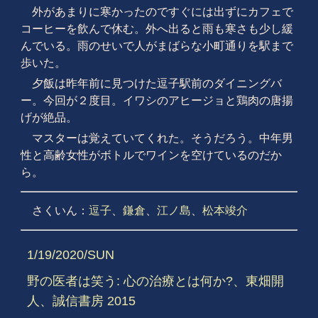
外があまりに寒かったのですぐには出ずにカフェで
コーヒーを飲んで休む。外へ出ると雨も寒さも少し緩
んでいる。雨のせいで人がまばらな小町通りを駅まで
歩いた。
夕飯は昨年前に見つけた逗子駅前のダイニングバ
ー。今回が２度目。イワシのアヒージョと鶏肉の唐揚
げが絶品。
マスターは覚えていてくれた。そうだろう。中年男
性と高齢女性がボトルでワインを空けているのだか
ら。
さくいん：
逗子
、
鎌倉
、
江ノ島
、
松本竣介
1/19/2020/SUN
野の医者は笑う: 心の治療とは何か?、東畑開
人、誠信書房 2015