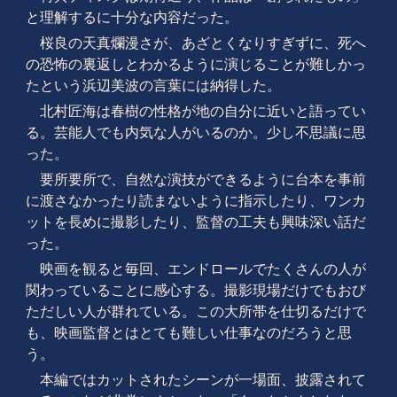
と理解するに十分な内容だった。
桜良の天真爛漫さが、あざとくなりすぎずに、死へ
の恐怖の裏返しとわかるように演じることが難しかっ
たという浜辺美波の言葉には納得した。
北村匠海は春樹の性格が地の自分に近いと語ってい
る。芸能人でも内気な人がいるのか。少し不思議に思
った。
要所要所で、自然な演技ができるように台本を事前
に渡さなかったり読まないように指示したり、ワンカ
ットを長めに撮影したり、監督の工夫も興味深い話だ
った。
映画を観ると毎回、エンドロールでたくさんの人が
関わっていることに感心する。撮影現場だけでもおび
ただしい人が群れている。この大所帯を仕切るだけで
も、映画監督とはとても難しい仕事なのだろうと思
う。
本編ではカットされたシーンが一場面、披露されて