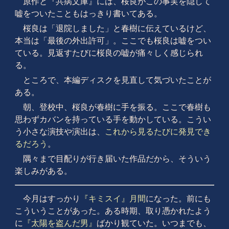
原作と『共病文庫』には、桜良がこの事実を隠して
嘘をついたこともはっきり書いてある。
桜良は「退院しました」と春樹に伝えているけど、
本当は「最後の外出許可」。ここでも桜良は嘘をつい
ている。見返すたびに桜良の嘘が痛々しく感じられ
る。
ところで、本編ディスクを見直して気づいたことが
ある。
朝、登校中、桜良が春樹に手を振る。ここで春樹も
思わずカバンを持っている手を動かしている。こうい
う小さな演技や演出は、
これから見るたびに発見でき
るだろう
。
隅々まで目配りが行き届いた作品だから、そういう
楽しみがある。
今月はすっかり
『キミスイ』月間
になった。前にも
こういうことがあった。ある時期、取り憑かれたよう
に
『太陽を盗んだ男』
ばかり観ていた。いつまでも、