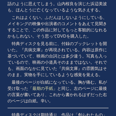
話のように思えてしまう。山内桜良を演じた浜辺美波
も、ほんとうに亡くなっているような気さえする。
これはよくない。ふだんはしないようにしている、
メイキングの映像や出演者のコメントをあえて見聞き
することで、この作品に対してもっと客観的になれる
かもしれない。そう思ってDVDを購入した。
特典ディスクを見る前に、付録のブックレットを開
いた。『共病文庫』が再現されている。内容は原作に
基づいていて、映画の台詞とは多少違う。写真も入っ
ているので、映画の小道具そのままではない。それで
も、画面のなかに見ていた『共病文庫』の雰囲気はそ
のまま。実物を手にしているような感覚を覚える。
最後のページが白紙になっている。胸が痛む。私が
受け取った
「最期の手紙」
と同じ。左のページに最後
の言葉が書いてあり、これから書かれるはずだった右
のページは白紙。辛い。
特典ディスクは期待通り、作品は「創られたもの」