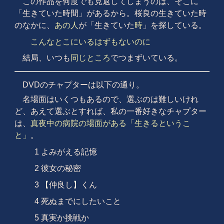
この作品を何度でも見返してしまうのは、そこに
「生きていた時間」があるから。桜良の生きていた時
のなかに、
あの人
が「生きていた
時
」を探している。
こんなとこにいるはずもないのに
結局、いつも
同じところ
でつまずいている。
DVDのチャプターは以下の通り。
名場面はいくつもあるので、選ぶのは難しいけれ
ど、あえて選ぶとすれば、私の一番好きなチャプター
は、
真夜中の病院の場面がある「生きるというこ
と」
。
1 よみがえる記憶
2 彼女の秘密
3 【仲良し】くん
4 死ぬまでにしたいこと
5 真実か挑戦か