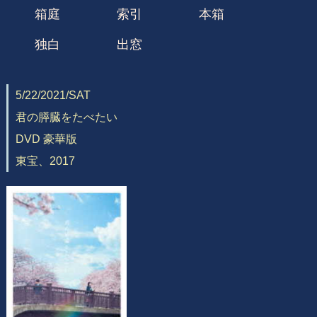
箱庭
索引
本箱
独白
出窓
5/22/2021/SAT
君の膵臓をたべたい
DVD 豪華版
東宝、2017