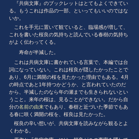
『共病文庫』のブックレットはとてもよくできてい
る。もうこれは作品の一部、といってもいいのではな
いか。
これを手元に置いて観ていると、臨場感が増して、
これを書いた桜良の気持ちと読んでいる春樹の気持ち
がよく伝わってくる。
寿命が半減した。
これは共病文庫に書かれている言葉で、本編では台
詞になっていない。これは桜良が隠したかったことで
あり、6月に満開の桜を見たかった理由でもある。4月
の時点であと1年持つかどうか、と言われていたのだ
から、半減したのなら年の瀬までも生きられないとい
うこと。来年の桜は、見ることができない。だから自
分の
名前の由来
でもあり、春樹と近づいた季節でもあ
る春に咲く満開の桜を、桜良は見たかった。
桜良の辛い想いが、共病文庫を読みながら観るとよ
くわかる。