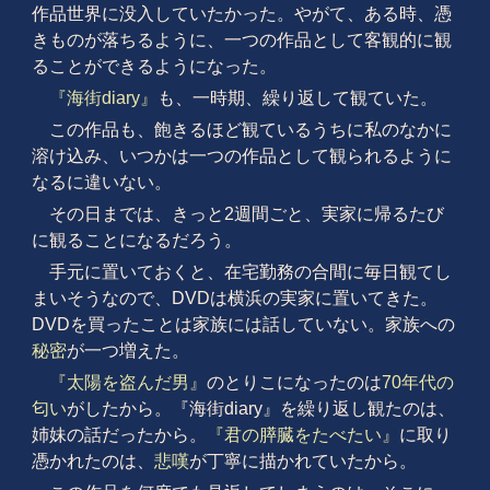
作品世界に没入していたかった。やがて、ある時、憑
きものが落ちるように、一つの作品として客観的に観
ることができるようになった。
『海街diary』
も、一時期、繰り返して観ていた。
この作品も、飽きるほど観ているうちに私のなかに
溶け込み、いつかは一つの作品として観られるように
なるに違いない。
その日までは、きっと2週間ごと、実家に帰るたび
に観ることになるだろう。
手元に置いておくと、在宅勤務の合間に毎日観てし
まいそうなので、DVDは横浜の実家に置いてきた。
DVDを買ったことは家族には話していない。家族への
秘密
が一つ増えた。
『太陽を盗んだ男』
のとりこになったのは
70年代の
匂い
がしたから。『海街diary』を繰り返し観たのは、
姉妹の話だったから。
『君の膵臓をたべたい』
に取り
憑かれたのは、
悲嘆
が丁寧に描かれていたから。