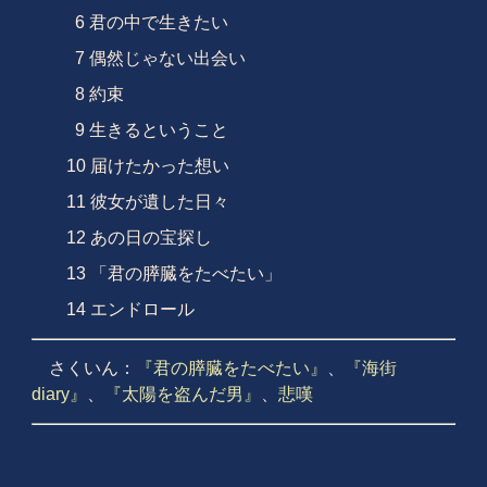
6 君の中で生きたい
7 偶然じゃない出会い
8 約束
9 生きるということ
10 届けたかった想い
11 彼女が遺した日々
12 あの日の宝探し
13 「君の膵臓をたべたい」
14 エンドロール
さくいん：
『君の膵臓をたべたい』
、
『海街
diary』
、
『太陽を盗んだ男』
、
悲嘆