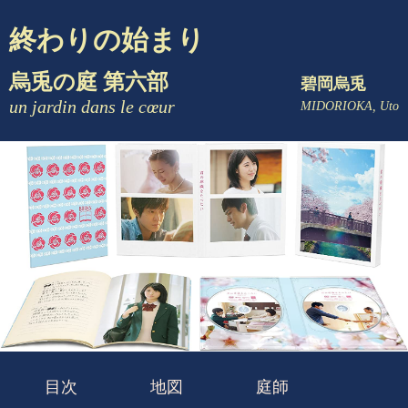
終わりの始まり
烏兎の庭 第六部
碧岡烏兎
un jardin dans le cœur
MIDORIOKA, Uto
目次
地図
庭師