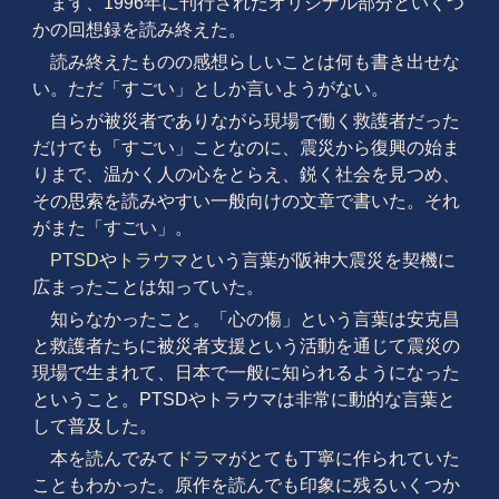
まず、1996年に刊行されたオリジナル部分といくつ
かの回想録を読み終えた。
読み終えたものの感想らしいことは何も書き出せな
い。ただ「すごい」としか言いようがない。
自らが被災者でありながら現場で働く救護者だった
だけでも「すごい」ことなのに、震災から復興の始ま
りまで、温かく人の心をとらえ、鋭く社会を見つめ、
その思索を読みやすい一般向けの文章で書いた。それ
がまた「すごい」。
PTSD
や
トラウマ
という言葉が阪神大震災を契機に
広まったことは知っていた。
知らなかったこと。「心の傷」という言葉は安克昌
と救護者たちに被災者支援という活動を通じて震災の
現場で生まれて、日本で一般に知られるようになった
ということ。PTSDやトラウマは非常に動的な言葉と
して普及した。
本を読んでみて
ドラマ
がとても丁寧に作られていた
こともわかった。原作を読んでも印象に残るいくつか