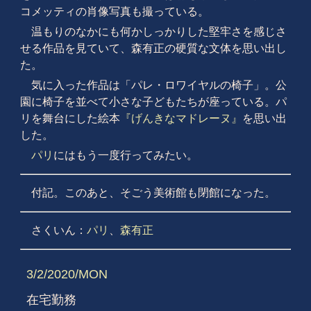
コメッティの肖像写真も撮っている。
温もりのなかにも何かしっかりした堅牢さを感じさ
せる作品を見ていて、森有正の硬質な文体を思い出し
た。
気に入った作品は「パレ・ロワイヤルの椅子」。公
園に椅子を並べて小さな子どもたちが座っている。パ
リを舞台にした絵本
『げんきなマドレーヌ』
を思い出
した。
パリ
にはもう一度行ってみたい。
付記。このあと、そごう美術館も閉館になった。
さくいん：
パリ
、
森有正
3/2/2020/MON
在宅勤務