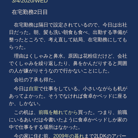
3/4/2020/WED
在宅勤務2日目
在宅勤務は隔日で設定されているので、今日は出社
日だった。朝、髪も洗い朝食も食べ、出勤する準備が
整ったところで、考え直して結局、在宅勤務にしても
らった。
理由はくしゃみと鼻水。原因は花粉症だけど、会社
でくしゃみを繰り返したり、鼻をかんだりすると周囲
の人が嫌がりそうなので行かないことにした。
会社の了承も得た。
今日は
自室
で仕事をしている。小さいながらも机が
あってよかった。そうでなければ食卓かベッドに座る
か、しかない。
この机は、
前職を離れてから
買った。つまり、前職
にいるあいだは今書いたように食卓かベッドしか家の
中で仕事をする場所はなかった。
今の家に住む前、
2009年の暮れ
まで2LDKのアパー