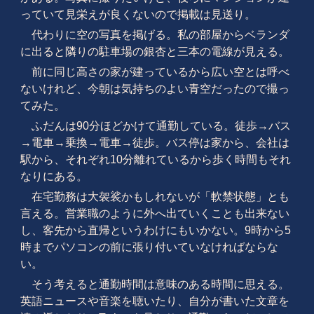
っていて見栄えが良くないので
掲載は見送り。
代わりに空の写真を掲げる。私の部屋からベランダ
に出ると隣りの駐車場の銀杏と三本の電線が見える。
前に同じ高さの家が建っているから広い空とは呼べ
ないけれど、今朝は気持ちのよい青空だったので撮っ
てみた。
ふだんは90分ほどかけて通勤している。徒歩→バス
→電車→乗換→電車→徒歩。バス停は家から、会社は
駅から、それぞれ10分離れているから歩く時間もそれ
なりにある。
在宅勤務は大袈裟かもしれないが「軟禁状態」とも
言える。営業職のように外へ出ていくことも出来ない
し、客先から直帰というわけにもいかない。9時から5
時までパソコンの前に張り付いていなければならな
い。
そう考えると通勤時間は意味のある時間に思える。
英語ニュースや音楽を聴いたり、自分が書いた文章を