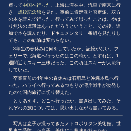
買って
中国へ行った
。上海に滞在中、汽車で南京に行
き、
虐殺記念館
を見た。事前に肯定派と否定派、双方
の本を読んで行った。行ってみて思ったことは、やは
り無法の虐殺はあっただろうということ。その後、追
加で本を読んだり、ドキュメンタリー番組を見たりし
ても、この結論は変わらない。
3年生の春休みに何をしていたか、記憶がない。フ
ェリーで北海道へ行ったのはこの時か。とすれば、1
週間近くスキー三昧だった。この頃はスキーが大流行
していた。
卒業直前の4年生の春休みは石垣島と沖縄本島へ行
った。ハワイへ行ってみるつもりが湾岸戦争が勃発し
たので国内旅行に切り替えた。
とりあえず、どこへ行ったか、書き出してみた。そ
れぞれの旅については、思い出しながら書いてみる。
写真は息子が撮ってきたメトロポリタン美術館。世
界史で受験した息子。美術にも興味を持ったか。