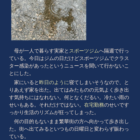
母が一人で暮らす実家と
スポーツジム
へ隔週で行っ
ている。今日はジムの日だけどスポーツジムでクラス
ター感染があったというニュースを聞いて
行かないこ
とにした。
家にいると
昨日のように
寝てしまいそうなので、と
りあえず家を出た。出てはみたものの元気よく歩き出
す気持ちにはなれない。何となくだるい。冷たい雨の
せいもある。それだけではない。
在宅勤務
のせいです
っかり生活のリズムが狂ってしまった。
何の目的もないまま繁華街の方へ向かって歩き出し
た。街へ出てみるといつもの日曜日と変わらず賑わっ
ている。