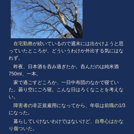
在宅勤務
が続いているので週末には出かけようと思
っていたところが、どういうわけか外出する気にはな
れず。
昨夜、日本酒を呑み過ぎたか。呑んだのは純米酒
750ml、一本。
家で過ごすどころか、一日中布団のなかで寝てい
た。曇り空にごろ寝。こんな日はろくなことを考えな
い。
障害者
の非正規雇用になってから、年収は
前職
の1/3
になった。
暮らしていけないわけではないけど、
自尊心はかな
り傷ついた
。