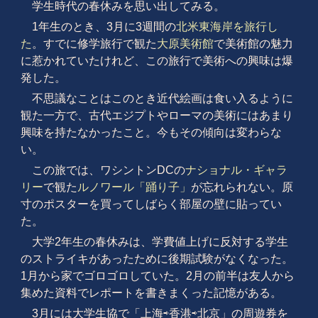
学生時代の春休みを思い出してみる。
1年生のとき、3月に3週間の
北米東海岸を旅行し
た
。すでに修学旅行で観た
大原美術館
で美術館の魅力
に惹かれていたけれど、この旅行で美術への興味は爆
発した。
不思議なことはこのとき近代絵画は食い入るように
観た一方で、古代エジプトやローマの美術にはあまり
興味を持たなかったこと。今もその傾向は変わらな
い。
この旅では、ワシントンDCの
ナショナル・ギャラ
リー
で観た
ルノワール「踊り子」
が忘れられない。原
寸のポスターを買ってしばらく部屋の壁に貼ってい
た。
大学2年生の春休みは、学費値上げに反対する学生
のストライキがあったために後期試験がなくなった。
1月から家でゴロゴロしていた。2月の前半は友人から
集めた資料でレポートを書きまくった記憶がある。
3月には大学生協で「上海⇨香港⇨北京」の周遊券を