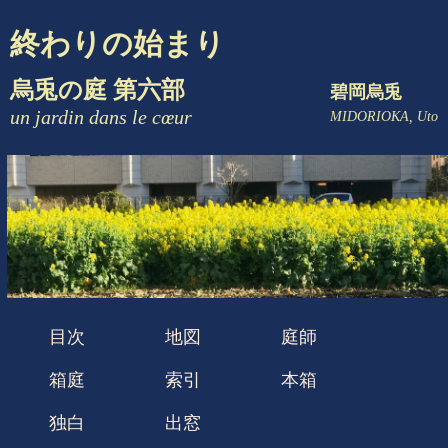
終わりの始まり
烏兎の庭 第六部
碧岡烏兎
un jardin dans le cœur
MIDORIOKA, Uto
目次
地図
庭師
箱庭
索引
本箱
独白
出窓