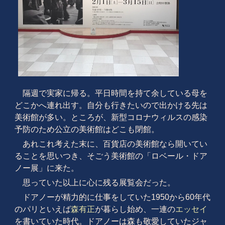
隔週で実家に帰る。平日時間を持て余している母を
どこかへ連れ出す。自分も行きたいので出かける先は
美術館が多い。ところが、新型コロナウィルスの感染
予防のため公立の美術館はどこも閉館。
あれこれ考えた末に、百貨店の美術館なら開いてい
ることを思いつき、そごう美術館の「ロベール・ドア
ノー展」に来た。
思っていた以上に心に残る展覧会だった。
ドアノーが精力的に仕事をしていた1950から60年代
のパリといえば
森有正
が暮らし始め、一連の
エッセイ
を書いていた時代。ドアノーは森も敬愛していたジャ