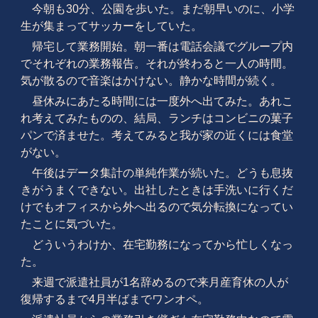
今朝も30分、公園を歩いた。まだ朝早いのに、小学
生が集まってサッカーをしていた。
帰宅して業務開始。朝一番は電話会議でグループ内
でそれぞれの業務報告。それが終わると一人の時間。
気が散るので音楽はかけない。静かな時間が続く。
昼休みにあたる時間には一度外へ出てみた。あれこ
れ考えてみたものの、結局、ランチはコンビニの菓子
パンで済ませた。考えてみると我が家の近くには食堂
がない。
午後はデータ集計の単純作業が続いた。どうも息抜
きがうまくできない。出社したときは手洗いに行くだ
けでもオフィスから外へ出るので気分転換になってい
たことに気づいた。
どういうわけか、在宅勤務になってから忙しくなっ
た。
来週で派遣社員が1名辞めるので来月産育休の人が
復帰するまで4月半ばまでワンオペ。