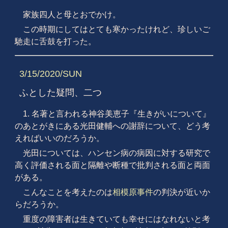
家族四人と母とおでかけ。
この時期にしてはとても寒かったけれど、珍しいご
馳走に舌鼓を打った。
3/15/2020/SUN
ふとした疑問、二つ
1. 名著と言われる神谷美恵子『生きがいについて』
のあとがきにある光田健輔への謝辞について、どう考
えればいいのだろうか。
光田については、ハンセン病の病因に対する研究で
高く評価される面と隔離や断種で批判される面と両面
がある。
こんなことを考えたのは
相模原事件
の判決が近いか
らだろうか。
重度の障害者は生きていても幸せにはなれないと考