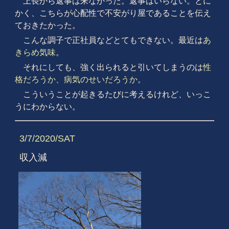
上長から返事は来なかった。返事はいらない。とに
かく、こちらが心配性で不安がり屋であることを伝え
ておきたかった。
こんな調子で正社員などとてもできない。最近は
あ
きらめ気味
。
それにしても、強く出られると引いてしまうのは
性
格だろうか、病気のせいだろうか
。
こういうことが起きるたびに考えるけれど、いっこ
うにわからない。
3/7/2020/SAT
収入減