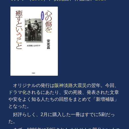
オリジナルの発行は
阪神淡路大震災
の翌年。今回、
ドラマ化
されるにあたり、安の死後、発表された文章
や安をよく知る人たちの回想をまとめて「新増補版」
となった。
好評らしく、2月に購入した一冊はすでに5刷だっ
た。