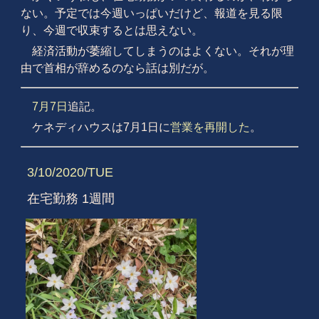
ない。予定では今週いっぱいだけど、報道を見る限
り、今週で収束するとは思えない。
経済活動が萎縮してしまうのはよくない。それが理
由で首相が辞めるのなら話は別だが。
7月7日
追記。
ケネディハウスは7月1日に
営業を再開した
。
3/10/2020/TUE
在宅勤務 1週間