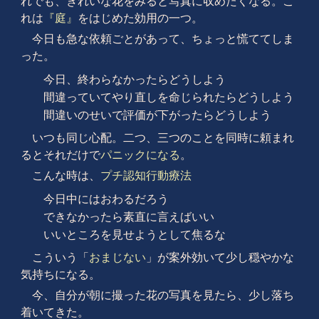
れでも、きれいな花をみると写真に収めたくなる。こ
れは
『庭』
をはじめた効用の一つ。
今日も急な依頼ごとがあって、ちょっと慌ててしま
った。
今日、終わらなかったらどうしよう
間違っていてやり直しを命じられたらどうしよう
間違いのせいで評価が下がったらどうしよう
いつも同じ心配。二つ、三つのことを同時に頼まれ
るとそれだけで
パニックになる
。
こんな時は、
プチ認知行動療法
今日中にはおわるだろう
できなかったら素直に言えばいい
いいところを見せようとして焦るな
こういう「
おまじない
」が案外効いて少し穏やかな
気持ちになる。
今、自分が朝に撮った花の写真を見たら、少し落ち
着いてきた。