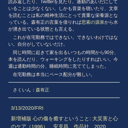
読み返したり、Twitterを見たり。通勤のあいだにして
いることは少なくない。しかも音楽を聴いたり、文章
を読むことは私の精神生活にとって
貴重な栄養源とな
っている。森有正の言葉を借りれば
思索の源泉
から水
が湧き出ている状態とも言える。
これが在宅勤務ではできない。できないわけではな
い。自分がしていないだけ。
同じ時間に起きて家を出るいつもの時間から90分、
本を読んだり、ウォーキングをしたりすればいい。今
週は通勤時間の分、睡眠時間に充ててしまった。
在宅勤務は本当にペース配分が難しい。
さくいん：
森有正
3/13/2020/FRI
新増補版 心の傷を癒すということ: 大災害と心
のケア（1996）、安克昌、作品社、2020