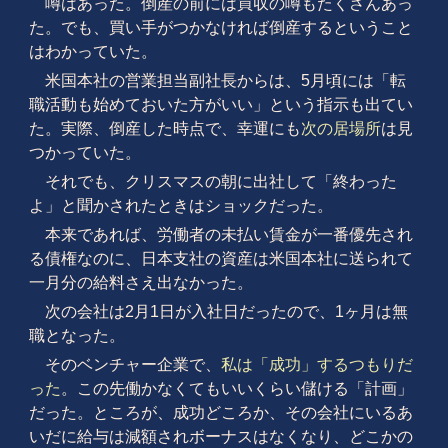
噂はあった。倒産の前には買収の噂もたくさんあっ
た。でも、買い手がつかなければ倒産するということ
はわかっていた。
米国本社の営業担当副社長からは、5月頃には「転
職活動も始めておいた方がいい」という指示も出てい
た。実際、倒産した時点で、幸運にも
次の居場所
は見
つかっていた。
それでも、クリスマスの朝に出社して「終わった
よ」と聞かされたときはショックだった。
本来であれば、労働者の未払い賃金が一番優先され
る債権なのに、日本支社の資産は米国本社に送られて
一月分の給料さえ出なかった。
次の会社は2月1日が入社日だったので、1ヶ月は無
職となった。
そのベンチャー企業で、
私は「成功」するつもりだ
った
。この先働かなくてもいいくらい儲ける「計画」
だった。ところが、成功どころか、その会社にいるあ
いだに給与は減額されボーナスはなくなり、どこかの