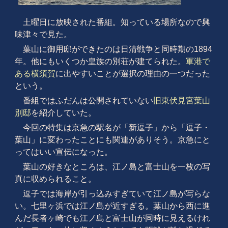
土曜日に放映された番組。知っている場所なので興
味津々で見た。
葉山に御用邸ができたのは日清戦争と同時期の1894
年。他にもいくつか皇族の別荘が建てられた。
軍港で
ある横須賀
に出やすいことが選択の理由の一つだった
という。
番組ではふだんは公開されていない
旧東伏見宮葉山
別邸
を紹介していた。
今回の特集は京急の駅名が「新逗子」から「逗子・
葉山」に変わったことにも関連がありそう。京急にと
ってはいい宣伝になった。
葉山の好きなところは、江ノ島と富士山を一枚の写
真に収められること。
逗子では海岸が引っ込みすぎていて江ノ島が写らな
い。七里ヶ浜では江ノ島が近すぎる。葉山から西に進
んだ長者ヶ崎でも江ノ島と富士山が同時に見えるけれ