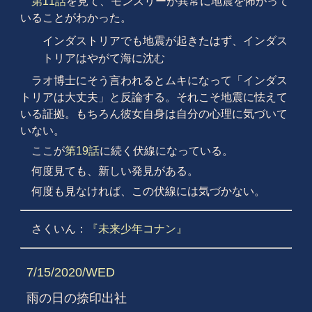
第11話
を見て、モンスリーが異常に地震を怖がって
いることがわかった。
インダストリアでも地震が起きたはず、インダス
トリアはやがて海に沈む
ラオ博士にそう言われるとムキになって「インダス
トリアは大丈夫」と反論する。それこそ地震に怯えて
いる証拠。もちろん彼女自身は自分の心理に気づいて
いない。
ここが
第19話
に続く伏線になっている。
何度見ても、新しい発見がある。
何度も見なければ、この伏線には気づかない。
さくいん：
『未来少年コナン』
7/15/2020/WED
雨の日の捺印出社