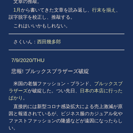
文章の推敲。
1月
から書いてきた文章を読み返し、
行末を揃え
、
誤字脱字を校正し、推敲する。
これはいいかもしれない。
さくいん：
西田幾多郎
7/9/2020/THU
悲報! ブルックスブラザーズ破綻
米国の老舗ファッション・ブランド、
ブルックスブ
ラザーズ
が破綻した。つい先日、
日本の本店に行った
ばかり
。
直接的には新型コロナ感染拡大による売上激減が原
因と報道されているが、ビジネス服のカジュアル化や
ファストファッションの隆盛などが遠因になったらし
い。