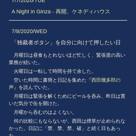
7/7/2020/TUE
A Night in Ginza - 再開、ケネディハウス
7/8/2020/WED
「独裁者ボタン」を自分に向けて押したい日
月曜日は昼食もとれないほど忙しく、緊張度の高い
業務が続いた。
火曜日は一転して時間を持て余した。
空いた時間に書簡と日記を集めた
『西田幾多郎の
声』
を読んでいた。
月曜日は緊張を解くためにビールを呑み、昨日は寛
いだ気分で缶を開けた。
月曜から呑むのはよくない。
何の比較にもならないが、西田は煙草が止められな
かった。日記に「禁、禁、禁、破」と続く日もあっ
た。