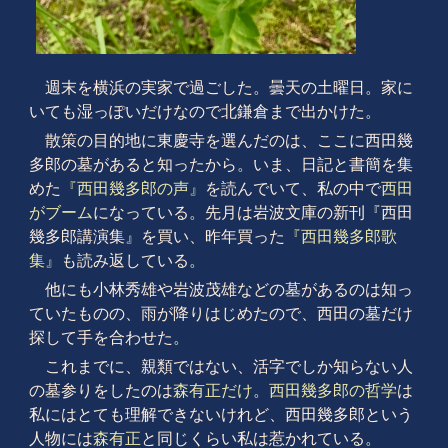
週末を横浜の実家で過ごした。曇天の土曜日。家に
いても湿っぽいだけなので北鎌倉まで出かけた。
散策の目的地に東慶寺を選んだのは、ここに西田幾
多郎の墓があると知ったから。いま、日記と書簡を集
めた
『西田幾多郎の声』
を読んでいて、私の中で
西田
がブーム
になっている。先月は岩波文庫の新刊『西田
幾多郎講演集』を買い、昨年買った
『西田幾多郎歌
集』
も読み返している。
他にも小林秀雄や岩波茂雄などの墓があるのは知っ
ていたものの、雨が降りはじめたので、西田の墓だけ
探して手を合わせた。
これまでに、親類ではない、活字でしか知らない人
の墓参りをしたのは
森有正だけ
。
西田幾多郎の哲学
は
私にはとても理解できないけれど、西田幾多郎という
人物には
森有正
と同じくらい私は惹かれている。