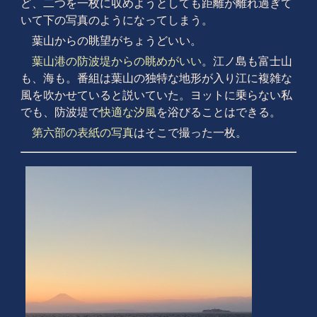
ど、二つを一枚に収めようとしても距離が離れ過ぎて
いて下の写真のようになってしまう。
葉山からの眺望がちょうどいい。
葉山港の防波堤からの眺めがいい
。江ノ島も富士山
も、海も。番組は葉山の独特な地形が入り江に複雑な
風を吹かせていると説いていた。ヨットに乗らない私
でも、防波堤で
快適な汐風
を浴びることはできる。
第六部の表紙の写真
はそこで撮った一枚。