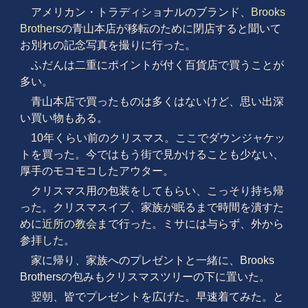
アメリカン・トラディショナルのブランド、
Brooks
Brothers
の青山本店が移転のために閉店すると聞いて
お別れの記念写真を撮りに行った。
ふだんは二重にポイントが付く百貨店で買うことが
多い。
青山本店で買ったものは多くはないけど、思い出深
い買い物もある。
10年くらい前のクリスマス。ここでダウンジャケッ
トを買った。今ではもう街で見かけることも少ない、
厚手のモコモコしたアウター。
クリスマス用の包装をしてもらい、こっそり持ち帰
った。クリスマスイブ、家族が眠るまで時間を潰すた
めに
近所の教会
まで行った。ミサには与らず、外から
参拝した。
家に帰り、家族へのプレゼントと一緒に、Brooks
Brothersの包みもクリスマスツリーの下に置いた。
翌朝、皆でプレゼントを広げた。早速着てみた。と