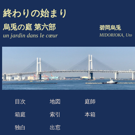
終わりの始まり
烏兎の庭 第六部
碧岡烏兎
un jardin dans le cœur
MIDORIOKA, Uto
目次
地図
庭師
箱庭
索引
本箱
独白
出窓