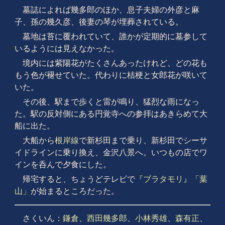
墓誌によれば幾多郎のほか、息子夫婦の外彦と麻
子、孫の幾久彦、後妻の琴が埋葬されている。
墓地は苔に覆われていて、誰かが定期的に墓参して
いるようには見えなかった。
境内には紫陽花がたくさんあったけれど、どの花も
もう色が褪せていた。代わりに桔梗と女郎花が咲いて
いた。
その後、駅まで歩くと雷が鳴り、猛烈な雨になっ
た。駅の反対側にある円覚寺への参拝はあきらめて大
船に出た。
大船から
根岸線
で新杉田まで乗り、新杉田でシーサ
イドラインに乗り換え、金沢八景へ。いつもの店でワ
インを呑んで夕食にした。
帰宅すると、ちょうどテレビで
『ブラタモリ』「葉
山」
が始まるところだった。
さくいん：
鎌倉
、
西田幾多郎
、
小林秀雄
、
森有正
、