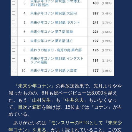
『未来少年コナン』
の再放送効果で、先月よりやや
減ったものの、6月も総ページビューは8,000を越え
た。もう「
山村先生
」も「
中井久夫
」もいなくなっ
て、
目次
と
箱庭
を除けば、15位までは『コナン』が占
めている。
ありがたいのは
「モンスリーのPTGとして『未来少
年コナン』を見る」
がよく読まれていること。この文