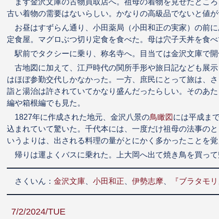
まず金沢文庫の古物買取店へ。祖母の着物を見せたところ
古い着物の需要はないらしい。かなりの高級品でないと値が
お昼はすずらん通り、小田薬局（小田和正の実家）の前に
定食屋。マグロぶつ切り定食を食べた。母は穴子天丼を食べ
駅前でタクシーに乗り、称名寺へ。目当ては金沢文庫で開
古地図に加えて、江戸時代の関所手形や旅日記なども展示
はほぼ参勤交代しかなかった。一方、庶民にとって旅は、さ
詣と湯治は許されていてかなり盛んだったらしい。そのあた
編や箱根編でも見た。
1827年に作成された地元、金沢八景の
鳥瞰図
には平成ま
込まれていて驚いた。千代本には、一度だけ祖母の法事のと
いうよりは、出される料理の量がとにかく多かったことを覚
帰りは運よくバスに乗れた。上大岡へ出て焼き鳥を買って
さくいん：
金沢文庫
、
小田和正
、
伊勢志摩
、
『ブラタモリ
7/2/2024/TUE