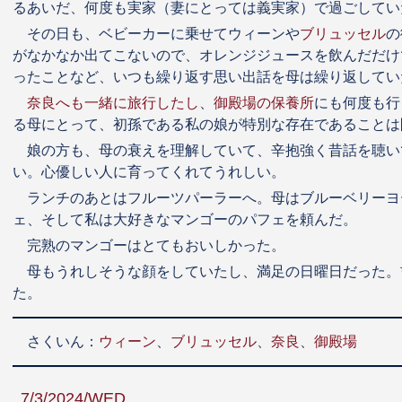
るあいだ、何度も実家（妻にとっては義実家）で過ごしてい
その日も、ベビーカーに乗せてウィーンや
ブリュッセル
の
がなかなか出てこないので、オレンジジュースを飲んだだけ
ったことなど、いつも繰り返す思い出話を母は繰り返してい
奈良へも一緒に旅行したし
、
御殿場の保養所
にも何度も行
る母にとって、初孫である私の娘が特別な存在であることは
娘の方も、母の衰えを理解していて、辛抱強く昔話を聴い
い。心優しい人に育ってくれてうれしい。
ランチのあとはフルーツパーラーへ。母はブルーベリーヨ
ェ、そして私は大好きなマンゴーのパフェを頼んだ。
完熟のマンゴーはとてもおいしかった。
母もうれしそうな顔をしていたし、満足の日曜日だった。
た。
さくいん：
ウィーン
、
ブリュッセル
、
奈良
、
御殿場
7/3/2024/WED