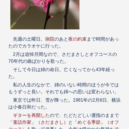
先週の土曜日。
病院
のあと
夜の約束
まで時間があっ
たのでカラオケに行った。
2月は追悼月間なので、さだまさしとオフコースの
70年代の曲ばかりを歌った。
そして今日は姉の命日。亡くなってから43年経っ
た。
私の人生のなかで、姉のいない時間のほうが今では
もうずっと長い。それでも姉への思いは変わらない。
東京では昨日、雪が降った。1981年の2月6日、横浜
は小春日和だった。
ギターを再開した
ので、たどたどしい運指のままで
「童話作家」（さだまさし）
と
「めぐる季節」（オフ