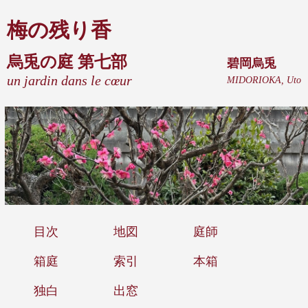
梅の残り香
烏兎の庭 第七部
碧岡烏兎
un jardin dans le cœur
MIDORIOKA, Uto
目次
地図
庭師
箱庭
索引
本箱
独白
出窓