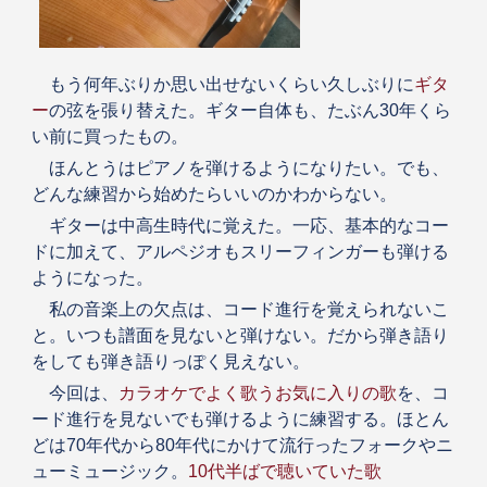
もう何年ぶりか思い出せないくらい久しぶりに
ギタ
ー
の弦を張り替えた。ギター自体も、たぶん30年くら
い前に買ったもの。
ほんとうはピアノを弾けるようになりたい。でも、
どんな練習から始めたらいいのかわからない。
ギターは中高生時代に覚えた。一応、基本的なコー
ドに加えて、アルペジオもスリーフィンガーも弾ける
ようになった。
私の音楽上の欠点は、コード進行を覚えられないこ
と。いつも譜面を見ないと弾けない。だから弾き語り
をしても弾き語りっぽく見えない。
今回は、
カラオケでよく歌うお気に入りの歌
を、コ
ード進行を見ないでも弾けるように練習する。ほとん
どは70年代から80年代にかけて流行ったフォークやニ
ューミュージック。
10代半ばで聴いていた歌