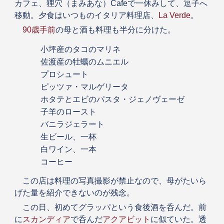
カフェ、狸穴（まみあな）Cafeで一休みして、逗子へ
移動。夕食はいつものイタリア料理店、
La Verde
。
90歳手前
の母と酒も料理も半分に分けた。
小坪産のタコのマリネ
佐渡産の牡蠣のムニエル
プロシュート
ピッツァ・マルゲリータ
ホタテとエビのパスタ・ジェノヴェーゼ
子羊のロースト
バニラジェラート
生ビール、一杯
白ワイン、一本
コーヒー
この店は料理の写真撮影が禁止なので、母がたいら
げた量を紹介できないのが残念。
この日、初めてグラッパという食後酒を呑んだ。前
に
スカンディア
で呑んだ
アクアビット
に似ていた。透