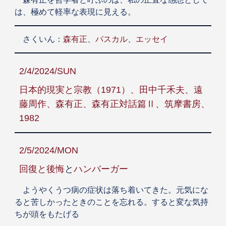
は、極めて軽率な表現に見える。
さくいん：
森有正
、
パスカル
、
エッセイ
2/4/2024/SUN
日本的現実と宗教（1971）、田中千禾夫、遠
藤周作、森有正、森有正対話篇Ⅱ、筑摩書房、
1982
2/5/2024/MON
回復と後悔
と
ハンバーガー
ようやくうつ病の症状は落ち着いてきた。元気にな
ると苦しかったときのことを忘れる。すると変な気持
ちが頭をもたげる