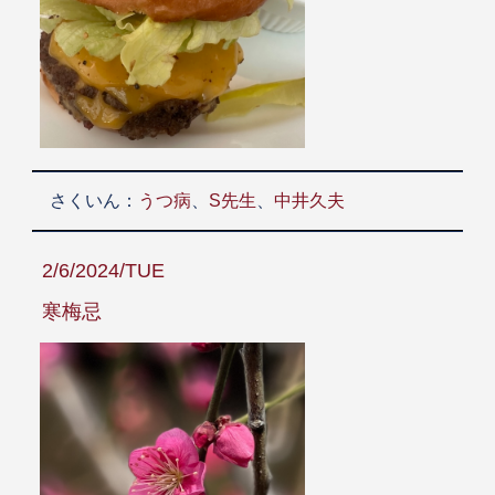
さくいん：
うつ病
、
S先生
、
中井久夫
2/6/2024/TUE
寒梅忌