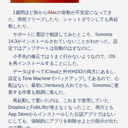
1週間ほど前から
iMac
の挙動が不安定になってき
た。突然フリーズしたり、シャットダウンしても再起
動したり。
サポートに電話で相談してみたところ、Sonoma
14.3がインストールされていないことがわかった。設
定ではアップデートは自動のはずなのに。
小手先の修正ではうまく行かないようなので、OS
を再インストールすることにした。
データはすべてiCloudと外付HDDの両方にあるし、
設定もTime Machineでバックアップしてあるので、心
配はない。最初にVenturaを入れてから、Sonomaに更
新する作業も順調に進んだ。
再起動して驚いたのは、これまで使用していた
DropboxとFolkLiftが使えなくなったこと。両方とも
App Storeからインストールした公認アプリではない
にしても、強制的にアプリを削除せよとの指示が出た
ので驚いた。