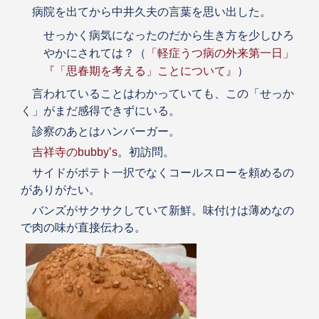
病院を出てから中井久夫の言葉を思い出した。
せっかく病気になったのだから生き方を少しひろ
やかにされては？（
「軽症うつ病の外来第一日」
『「思春期を考える」ことについて』
）
言われていることはわかっていても、この「せっか
く」がまだ感得できずにいる。
診察のあとはハンバーガー。
吉祥寺のbubby’s
。初訪問。
サイドがポテト一択でなくコールスローを頼めるの
がありがたい。
バンズがサクサクしていて新鮮。味付けは薄めなの
で肉の味が直接伝わる。