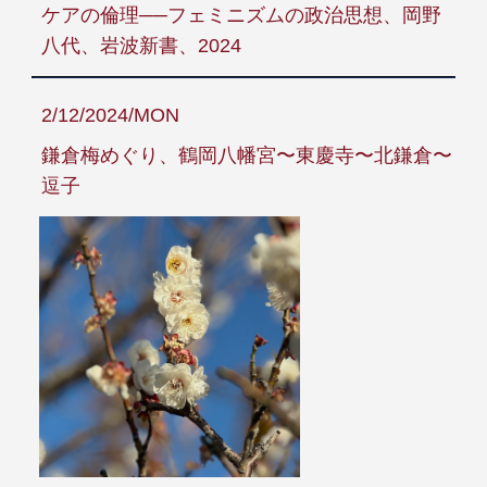
ケアの倫理──フェミニズムの政治思想、岡野
八代、岩波新書、2024
2/12/2024/MON
鎌倉梅めぐり、鶴岡八幡宮〜東慶寺〜北鎌倉〜
逗子