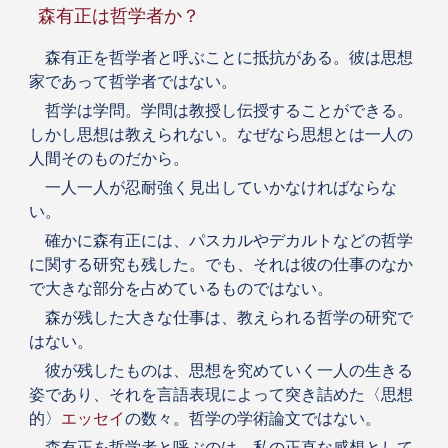
森有正は哲学者か？
森有正を哲学者と呼ぶことに抵抗がある。彼は思想
家であって哲学者ではない。
哲学は学問。学問は教授し伝授することができる。
しかし思想は教えられない。なぜなら思想とは一人の
人間そのものだから。
一人一人が忍耐強く見出していかなければならな
い。
確かに森有正には、パスカルやデカルトなどの哲学
に関する研究も残した。でも、それは彼の仕事のなか
で大きな部分を占めているものではない。
森が残した大きな仕事は、教えられる哲学の研究で
はない。
彼が残したものは、思想を究めていく一人の生きる
姿であり、それを言語表現によって突き詰めた〈思想
的〉
エッセイ
の数々。哲学の学術論文ではない。
森有正を哲学者と呼ぶのは、私の正直な感想として