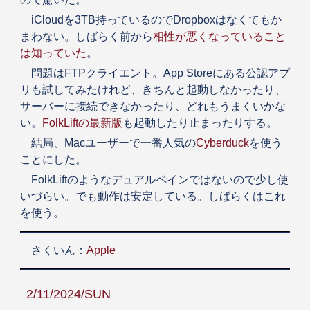
iCloudを3TB持っているのでDropboxはなくてもか
まわない。しばらく前から
相性が悪くなっていること
は知っていた
。
問題はFTPクライエント。App Storeにある公認アプ
リも試してみたけれど、きちんと起動しなかったり、
サーバーに接続できなかったり、どれもうまくいかな
い。
FolkLiftの最新版
も起動したり止まったりする。
結局、Macユーザーで一番人気の
Cyberduck
を使う
ことにした。
FolkLiftのようなデュアルペインではないので少し使
いづらい。でも動作は安定している。しばらくはこれ
を使う。
さくいん：
Apple
2/11/2024/SUN