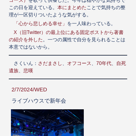
コース）
を歌って供養した。今年は穏やかな気持ちで
この日を迎えている。
本にまとめた
ことで気持ちの整
理が一区切りついたような気がする。
「心から悲しめる幸せ」
を一人味わっている。
X（旧Twitter）の最上位にある固定ポストから著書
の紹介を外した
。一つの属性で自分を見られることは
本意ではないから。
さくいん：
さだまさし
、
オフコース
、
70年代
、
自死
遺族
、
悲嘆
2/7/2024/WED
ライブハウスで新年会