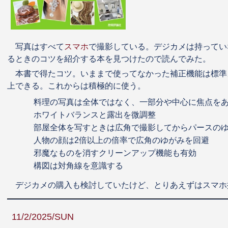
写真はすべて
スマホ
で撮影している。デジカメは持ってい
るときのコツを紹介する本を見つけたので読んでみた。
本書で得たコツ。いままで使ってなかった補正機能は標準
上できる。これからは積極的に使う。
料理の写真は全体ではなく、一部分や中心に焦点を
ホワイトバランスと露出を微調整
部屋全体を写すときは広角で撮影してからパースの
人物の顔は2倍以上の倍率で広角のゆがみを回避
邪魔なものを消すクリーンアップ機能も有効
構図は対角線を意識する
デジカメの購入も検討していたけど、とりあえずはスマホ
11/2/2025/SUN