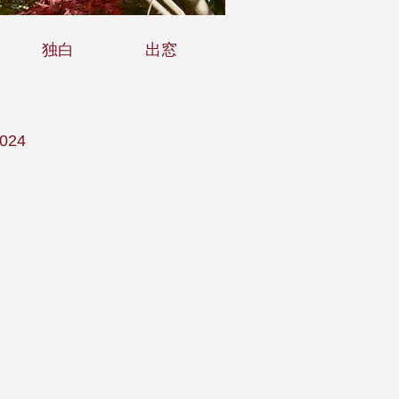
独白
出窓
24