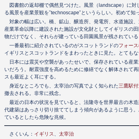
図書館の返却棚で偶然見つけた。風景（landscape）
る風景を産業景観を"technoscape"というらしい。初めて知
対象の幅は広い。橋、鉱山、醸造所、発電所、水道施設、
産業革命以降に建設された施設が文化財としてイギリスの田
物だけでなく、それらが建っている田園風景が残されている
一番最初に紹介されているのがスコットランドの
フォース
イギリスとスコットランドをまわったときに見た。とてもな
日本には震災や空襲があったせいで、保存されている産業
いだろう。耐震強度を高めるために修繕でなく解体されて再
スも最近よく耳にする。
身近なところでも、太宰治の写真でよく知られた
三鷹駅付
撤去される。非常に残念。
最近の日本の状況を見ていると、法隆寺を世界最古の木造
代建築はあっさり切り捨ててしまう傾向があるように思う。
ているとしたら危険な兆候。
さくいん：
イギリス
、
太宰治