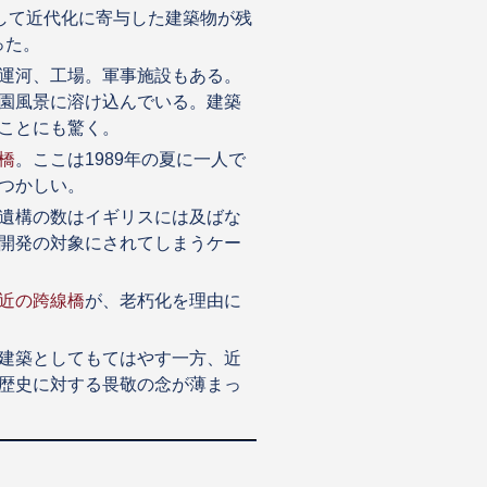
に対して近代化に寄与した建築物が残
った。
運河、工場。軍事施設もある。
園風景に溶け込んでいる。建築
ことにも驚く。
橋
。ここは1989年の夏に一人で
つかしい。
遺構の数はイギリスには及ばな
開発の対象にされてしまうケー
近の跨線橋
が、老朽化を理由に
建築としてもてはやす一方、近
歴史に対する畏敬の念が薄まっ