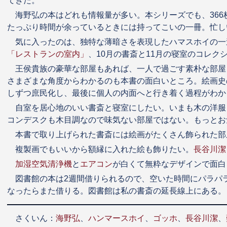
てきた。
海野弘の本はどれも情報量が多い。本シリーズでも、36
たっぷり時間が余っているときには持ってこいの一冊。忙し
気に入ったのは、独特な薄暗さを表現したハマスホイの一
「レストランの室内」
、10月の書斎と11月の寝室のコレク
王侯貴族の豪華な部屋もあれば、一人で過ごす素朴な部屋
さまざまな角度からわかるのも本書の面白いところ。絵画史
しずつ庶民化し、最後に個人の内面へと行き着く過程がわか
自室を居心地のいい書斎と寝室にしたい。いまも木の洋服
コンデスクも木目調なので味気ない部屋ではない。もっとお
本書で取り上げられた書斎には絵画がたくさん飾られた部
複製画でもいいから額縁に入れた絵も飾りたい。
長谷川潔
加湿空気清浄機
と
エアコン
が白くて無粋なデザインで面白
図書館の本は2週間借りられるので、空いた時間にパラパ
なったらまた借りる。図書館は私の書斎の延長線上にある。
さくいん：
海野弘
、
ハンマースホイ
、
ゴッホ
、
長谷川潔
、